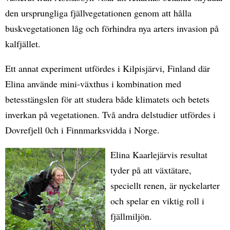
den ursprungliga fjällvegetationen genom att hålla
buskvegetationen låg och förhindra nya arters invasion på
kalfjället.
Ett annat experiment utfördes i Kilpisjärvi, Finland där
Elina använde mini-växthus i kombination med
betesstängslen för att studera både klimatets och betets
inverkan på vegetationen. Två andra delstudier utfördes i
Dovrefjell 0ch i Finnmarksvidda i Norge.
Elina Kaarlejärvis resultat
tyder på att växtätare,
speciellt renen, är nyckelarter
och spelar en viktig roll i
fjällmiljön.