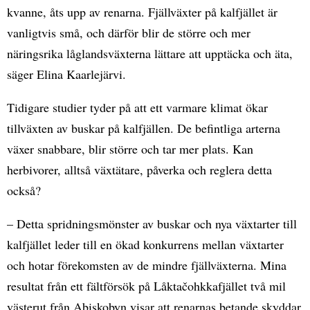
kvanne, åts upp av renarna. Fjällväxter på kalfjället är
vanligtvis små, och därför blir de större och mer
näringsrika låglandsväxterna lättare att upptäcka och äta,
säger Elina Kaarlejärvi.
Tidigare studier tyder på att ett varmare klimat ökar
tillväxten av buskar på kalfjällen. De befintliga arterna
växer snabbare, blir större och tar mer plats. Kan
herbivorer, alltså växtätare, påverka och reglera detta
också?
– Detta spridningsmönster av buskar och nya växtarter till
kalfjället leder till en ökad konkurrens mellan växtarter
och hotar förekomsten av de mindre fjällväxterna. Mina
resultat från ett fältförsök på Låktačohkkafjället två mil
västerut från Abiskobyn visar att renarnas betande skyddar