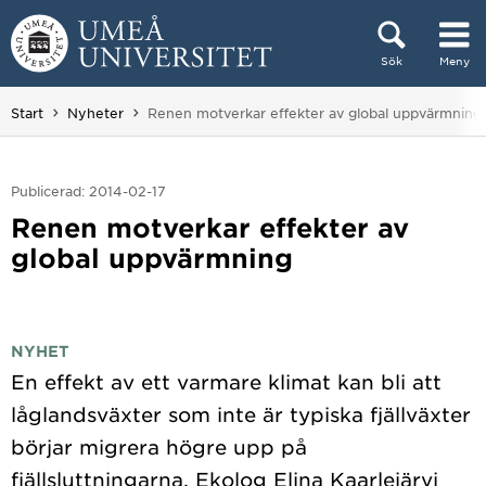
Hoppa direkt till innehållet
Sök
Meny
Huvudmenyn dold.
Du är här:
Start
Nyheter
Renen motverkar effekter av global uppvärmning
Publicerad: 2014-02-17
Renen motverkar effekter av
global uppvärmning
NYHET
En effekt av ett varmare klimat kan bli att
låglandsväxter som inte är typiska fjällväxter
börjar migrera högre upp på
fjällsluttningarna. Ekolog Elina Kaarlejärvi