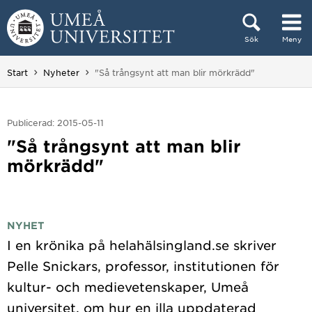
Hoppa direkt till innehållet
Sök
Meny
Huvudmenyn dold.
Du är här:
Start
Nyheter
"Så trångsynt att man blir mörkrädd"
Publicerad: 2015-05-11
"Så trångsynt att man blir
mörkrädd"
NYHET
I en krönika på helahälsingland.se skriver
Pelle Snickars, professor, institutionen för
kultur- och medievetenskaper, Umeå
universitet, om hur en illa uppdaterad