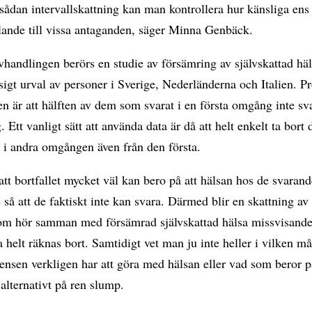
ådan intervallskattning kan man kontrollera hur känsliga ens 
llande till vissa antaganden, säger Minna Genbäck.
vhandlingen berörs en studie av försämring av självskattad häl
gt urval av personer i Sverige, Nederländerna och Italien. P
n är att hälften av dem som svarat i en första omgång inte sv
. Ett vanligt sätt att använda data är då att helt enkelt ta bor
t i andra omgången även från den första.
att bortfallet mycket väl kan bero på att hälsan hos de svarand
 så att de faktiskt inte kan svara. Därmed blir en skattning av
som hör samman med försämrad självskattad hälsa missvisand
 helt räknas bort. Samtidigt vet man ju inte heller i vilken m
ensen verkligen har att göra med hälsan eller vad som beror 
 alternativt på ren slump.