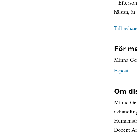
– Efterso
hälsan, är
Till avha
För me
Minna Ge
E-post
Om di
Minna Gen
avhandling
Humanisthu
Docent Ar