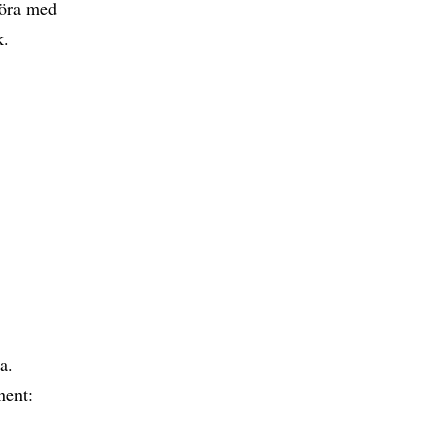
göra med
k.
a.
nent: