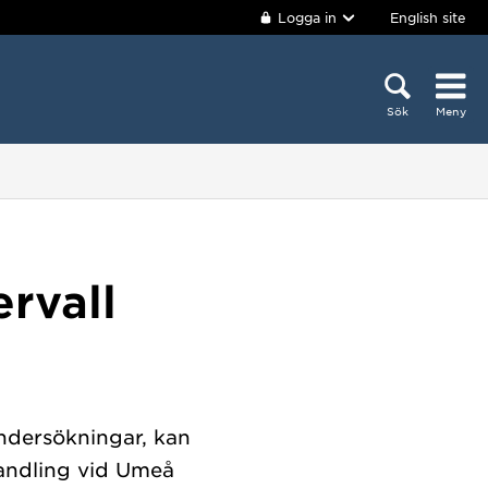
Logga in
English site
Sök
Meny
rvall
ndersökningar, kan
handling vid Umeå