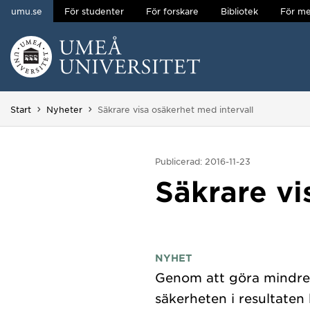
umu.se
För studenter
För forskare
Bibliotek
För me
Hoppa direkt till innehållet
Huvudmenyn dold.
Du är här:
Start
Nyheter
Säkrare visa osäkerhet med intervall
Publicerad: 2016-11-23
Säkrare vi
NYHET
Genom att göra mindre s
säkerheten i resultaten