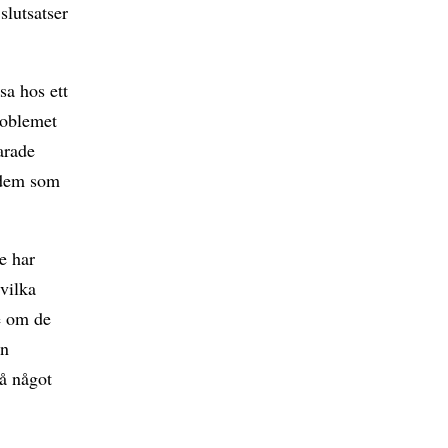
slutsatser
sa hos ett
roblemet
arade
t dem som
e har
 vilka
e om de
ån
på något