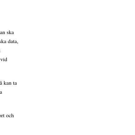
an ska
ska data,
i
 vid
å kan ta
sa
ort och