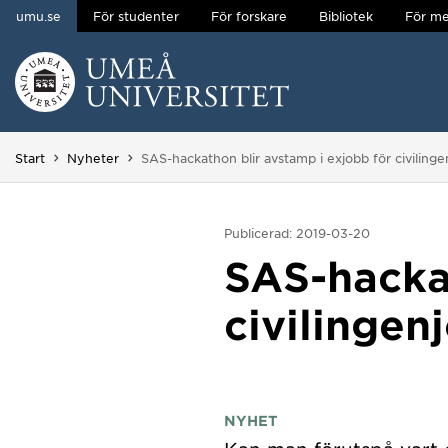
umu.se
För studenter
För forskare
Bibliotek
För me
Hoppa direkt till innehållet
Huvudmenyn dold.
Du är här:
Start
Nyheter
SAS-hackathon blir avstamp i exjobb för civiling
Publicerad: 2019-03-20
SAS-hackat
civilingen
NYHET