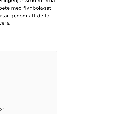
vilingenjörsstudenterna
rbete med flygbolaget
artar genom att delta
ay?