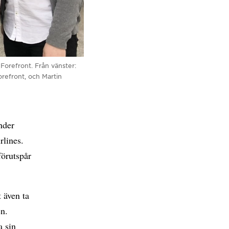
Forefront. Från vänster:
orefront, och Martin
nder
rlines.
förutspår
t även ta
en.
a sin