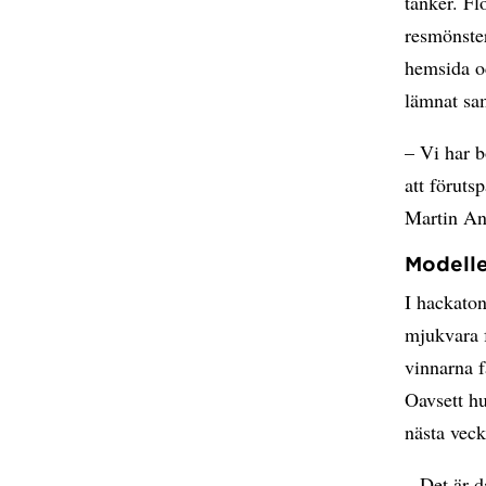
tänker. Fl
resmönster
hemsida o
lämnat sa
– Vi har b
att föruts
Martin An
Modelle
I hackato
mjukvara f
vinnarna f
Oavsett hu
nästa veck
– Det är d