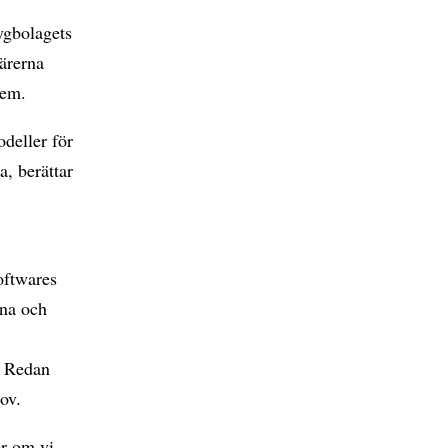
ygbolagets
ärerna
dem.
odeller för
a, berättar
oftwares
rna och
. Redan
ov.
er om vi