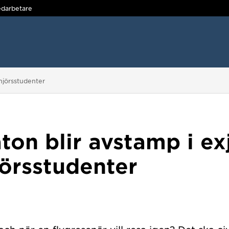
darbetare
enjörsstudenter
on blir avstamp i ex
jörsstudenter