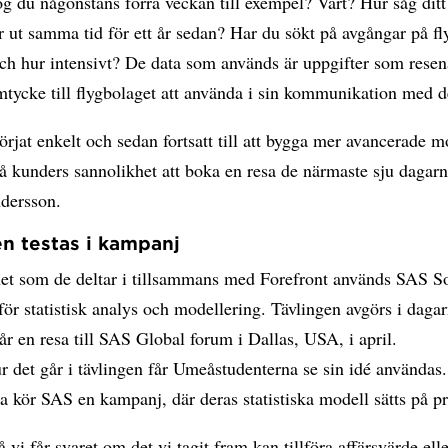
ög du någonstans förra veckan till exempel? Vart? Hur såg ditt
 ut samma tid för ett år sedan? Har du sökt på avgångar på fl
ch hur intensivt? De data som används är uppgifter som resen
mtycke till flygbolaget att använda i sin kommunikation med 
örjat enkelt och sedan fortsatt till att bygga mer avancerade m
på kunders sannolikhet att boka en resa de närmaste sju dagarn
dersson.
n testas i kampanj
net som de deltar i tillsammans med Forefront används SAS S
ör statistisk analys och modellering. Tävlingen avgörs i daga
år en resa till SAS Global forum i Dallas, USA, i april.
r det går i tävlingen får Umeåstudenterna se sin idé användas
a kör SAS en kampanj, där deras statistiska modell sätts på pr
å vi får svaret om det vi tagit fram kan tillföra affärsvärde ell