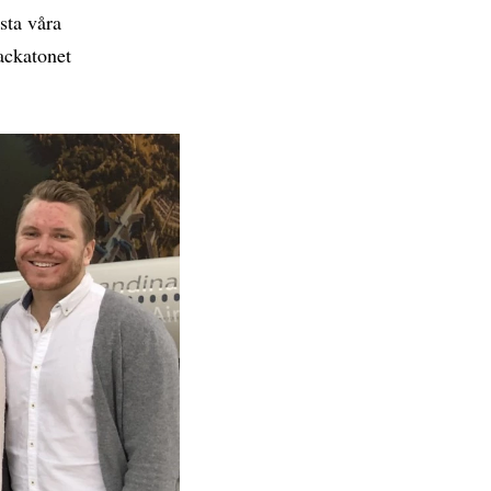
esta våra
ackatonet