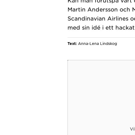
Kan man förutspå vart o
Martin Andersson och M
Scandinavian Airlines o
Text:
Anna-Lena Lindskog
Vi