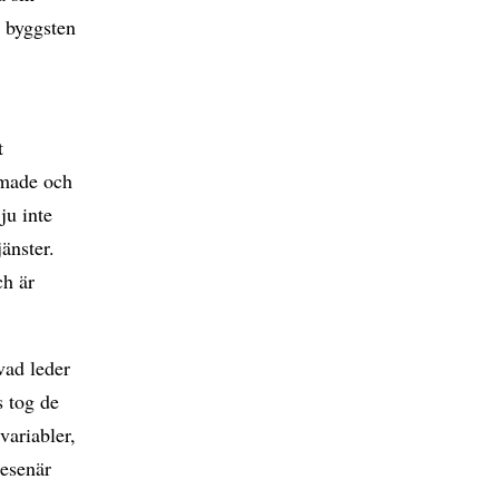
y byggsten
t
jmade och
ju inte
änster.
ch är
vad leder
s tog de
variabler,
resenär