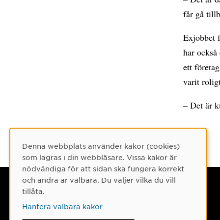
får gå til
Exjobbet f
har också 
ett företa
varit roli
– Det är k
Denna webbplats använder kakor (cookies)
Cookie-samtycke
som lagras i din webbläsare. Vissa kakor är
nödvändiga för att sidan ska fungera korrekt
och andra är valbara. Du väljer vilka du vill
Umeå universitet
tillåta.
901 87 Umeå
Hantera valbara kakor