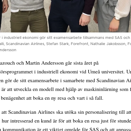
r i industriell ekonomi gör sitt examensarbete tillsammans med SAS och 
i, Scandinavian Airlines, Stefan Stark, Forefront, Nathalie Jakobsson, F
Andersson
zouch och Martin Andersson går sista året på
jörsprogrammet i industriell ekonomi vid Umeå universitet. U
en gör de sitt examensarbete i samarbete med Scandinavian Ai
 är att utveckla en modell med hjälp av maskininlärning som 
 benägenhet att boka en ny resa och vart i så fall.
 att Scandinavian Airlines ska utöka sin personalisering till at
l hur intresserad en kund är för att boka en resa just för stund
n kommunikation är ett viktigt område för SAS och att anpass