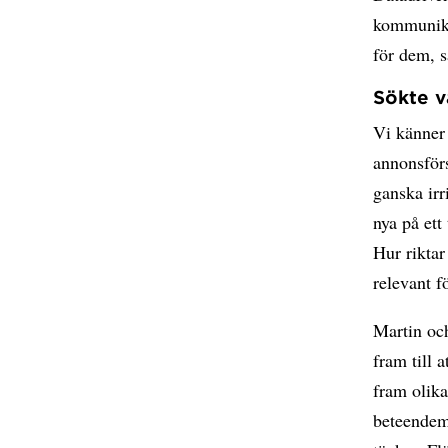
kommunikat
för dem, 
Sökte v
Vi känner
annonsförs
ganska irr
nya på ett
Hur rikta
relevant 
Martin och
fram till
fram olika
beteendem