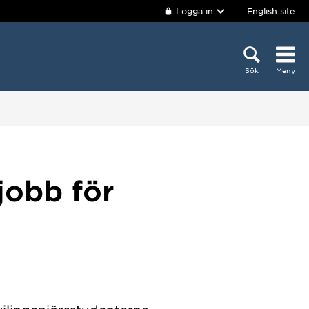
Logga in
English site
Sök
Meny
jobb för