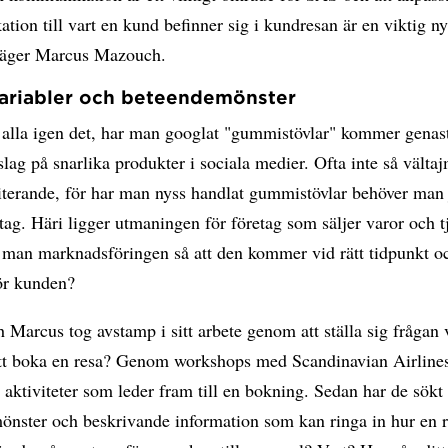
ion till vart en kund befinner sig i kundresan är en viktig n
säger Marcus Mazouch.
ariabler och beteendemönster
 alla igen det, har man googlat "gummistövlar" kommer genas
lag på snarlika produkter i sociala medier. Ofta inte så välta
iterande, för har man nyss handlat gummistövlar behöver man 
 tag. Häri ligger utmaningen för företag som säljer varor och tj
r man marknadsföringen så att den kommer vid rätt tidpunkt o
för kunden?
 Marcus tog avstamp i sitt arbete genom att ställa sig frågan 
 att boka en resa? Genom workshops med Scandinavian Airline
 aktiviteter som leder fram till en bokning. Sedan har de sökt 
önster och beskrivande information som kan ringa in hur en 