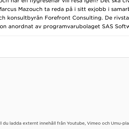
ch när en flygresenär vill resa igen? Det ska ci
arcus Mazouch ta reda på i sitt exjobb i sama
ch konsultbyrån Forefront Consulting. De rivst
ll du ladda externt innehåll från Youtube, Vimeo och Umu-pl