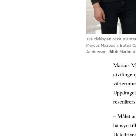
Två civilingenjörsstudente
Marcus Mazouch, Botan Call
Andersson.
Bild
Martin 
Marcus Ma
civilingen
vårtermin
Uppdraget
resenärers
– Målet är
hänsyn til
Datadrive