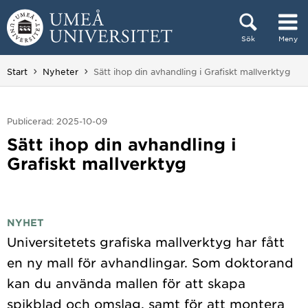
Hoppa direkt till innehållet
Sök
Meny
Huvudmenyn dold.
Du är här:
Start
Nyheter
Sätt ihop din avhandling i Grafiskt mallverktyg
Publicerad: 2025-10-09
Sätt ihop din avhandling i
Grafiskt mallverktyg
NYHET
Universitetets grafiska mallverktyg har fått
en ny mall för avhandlingar. Som doktorand
kan du använda mallen för att skapa
spikblad och omslag, samt för att montera