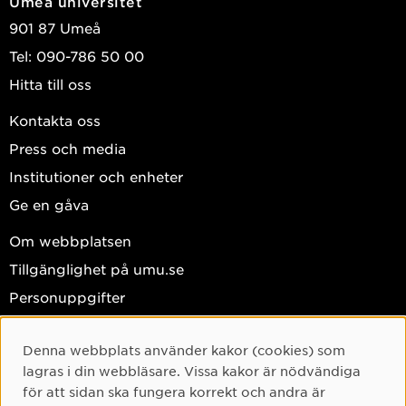
Umeå universitet
901 87 Umeå
Tel: 090-786 50 00
Hitta till oss
Kontakta oss
Press och media
Institutioner och enheter
Ge en gåva
Om webbplatsen
Tillgänglighet på umu.se
Personuppgifter
Hantera kakor
Denna webbplats använder kakor (cookies) som
Facebook
Cookie-samtycke
lagras i din webbläsare. Vissa kakor är nödvändiga
Instagram
för att sidan ska fungera korrekt och andra är