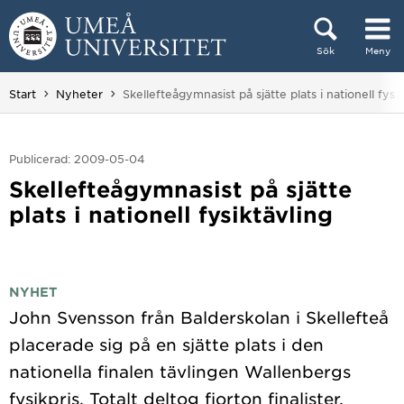
Hoppa direkt till innehållet
Sök
Meny
Huvudmenyn dold.
Du är här:
Start
Nyheter
Skellefteågymnasist på sjätte plats i nationell fysik
Publicerad: 2009-05-04
Skellefteågymnasist på sjätte
plats i nationell fysiktävling
NYHET
John Svensson från Balderskolan i Skellefteå
placerade sig på en sjätte plats i den
nationella finalen tävlingen Wallenbergs