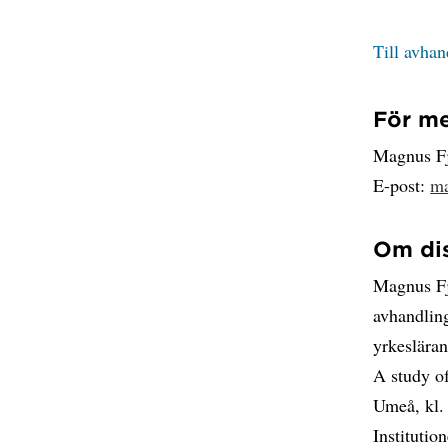
Till avha
För me
Magnus Fj
E-post:
ma
Om di
Magnus Fje
avhandling
yrkesläran
A study of
Umeå, kl.
Institutio