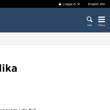
Logga in
English site
Sök
Meny
lika