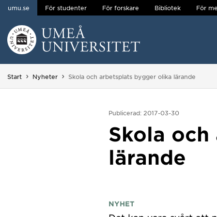
umu.se
För studenter
För forskare
Bibliotek
För me
Hoppa direkt till innehållet
Huvudmenyn dold.
Du är här:
Start
Nyheter
Skola och arbetsplats bygger olika lärande
Publicerad: 2017-03-30
Skola och 
lärande
NYHET