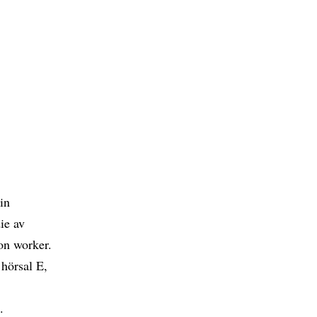
in
ie av
ion worker.
 hörsal E,
.