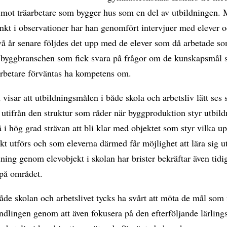
g mot träarbetare som bygger hus som en del av utbildningen.
nkt i observationer har han genomfört intervjuer med elever 
vå år senare följdes det upp med de elever som då arbetade s
 i byggbranschen som fick svara på frågor om de kunskapsmål
rbetare förväntas ha kompetens om.
 visar att utbildningsmålen i både skola och arbetsliv lätt ses
utifrån den struktur som råder när byggproduktion styr utbild
å i hög grad strävan att bli klar med objektet som styr vilka up
kt utförs och som eleverna därmed får möjlighet att lära sig ut
ning genom elevobjekt i skolan har brister bekräftar även tidi
 på området.
både skolan och arbetslivet tycks ha svårt att möta de mål som 
ndlingen genom att även fokusera på den efterföljande lärlings