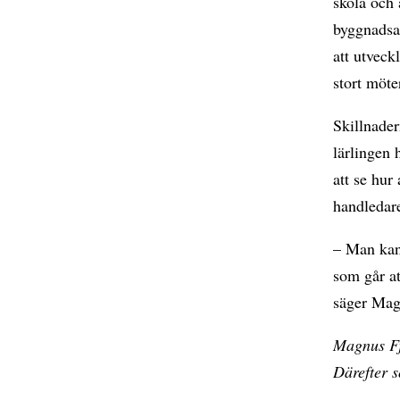
skola och
byggnadsar
att utveck
stort möte
Skillnader
lärlingen 
att se hur
handledare
– Man kan 
som går at
säger Mag
Magnus Fj
Därefter 