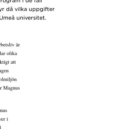
ogram i de fall
yr då vilka uppgifter
betsliv är
lar olika
tigt att
ngen
olmiljön
ger Magnus
gnus
ver i
d