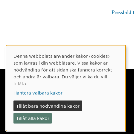
Pressbild 
Denna webbplats använder kakor (cookies)
Cookie-samtycke
som lagras i din webbläsare. Vissa kakor är
nödvändiga för att sidan ska fungera korrekt
och andra är valbara. Du väljer vilka du vill
Umeå universitet
tillåta.
901 87 Umeå
Hantera valbara kakor
Tel: 090-786 50 00
Tillåt bara nödvändiga kakor
Hitta till oss
Tillåt alla kakor