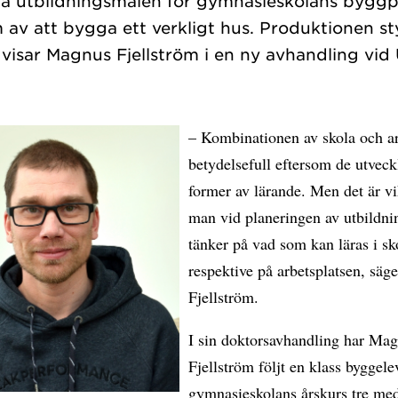
nå utbildningsmålen för gymnasieskolans byggpr
m av att bygga ett verkligt hus. Produktionen st
– Kombinationen av skola och ar
betydelsefull eftersom de utveck
former av lärande. Men det är vik
man vid planeringen av utbildni
tänker på vad som kan läras i sk
respektive på arbetsplatsen, sä
Fjellström.
I sin doktorsavhandling har Ma
Fjellström följt en klass byggele
gymnasieskolans årskurs tre me