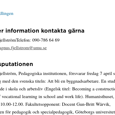
ndlingen
r information kontakta gärna
ellströmTelefon: 090-786 64 69
gnus.fjellstrom@umu.se
sputationen
llström, Pedagogiska institutionen, försvarar fredag 7 april s
 med den svenska titeln: Att bli en byggnadsarbetare. En stud
de i skola och arbetsliv (Engelsk titel: Becoming a construct
 vocational learning in school and work life). Humanisthuset,
 10.00-12.00. Fakultetsopponent: Docent Gun-Britt Wärvik,
nen för pedagogik och specialpedagogik, Göteborgs universitet