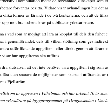
 arbetsliv i kombination möter de förväntade kunskaper som e
betare förväntas besitta. Vidare visar avhandlingen hur det ä
la olika former av lärande i de två kontexterna, och att de till
r upp mot branschens krav på utbildade yrkesarbetare.
na i vad som är möjligt att lära är kopplat till dels den frihet e
har i genomförandet, dels till vilken stöttning som ges indire
 andra utför liknande uppgifter - eller direkt genom att lärare e
 visar hur uppgifterna ska utföras.
dra slutsatsen att det inte behöver vara uppgiften i sig som a
t lära utan snarare de möjligheter som skapas i utförandet av 
nus Fjellström.
ellström är uppvuxen i Vilhelmina och har arbetat 10 år som 
som yrkeslärare på byggprogrammet på Dragonskolan i Umeå