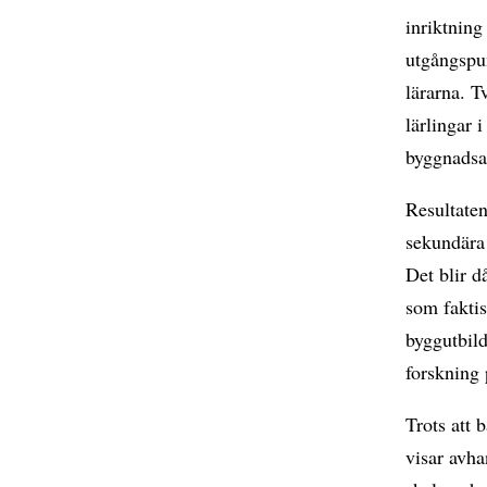
inriktnin
utgångspu
lärarna. T
lärlingar
byggnadsa
Resultaten
sekundära 
Det blir d
som faktis
byggutbild
forskning
Trots att 
visar avha