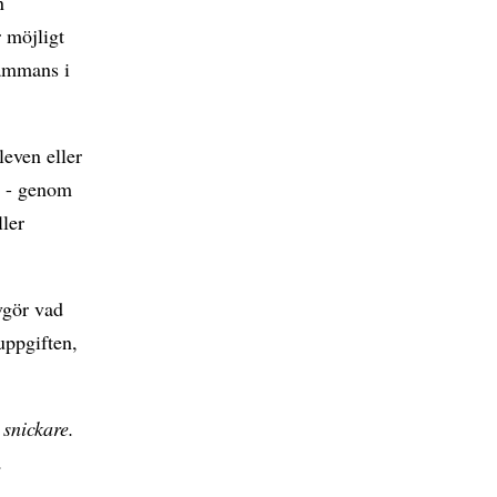
n
r möjligt
sammans i
leven eller
kt - genom
ller
vgör vad
uppgiften,
snickare.
.