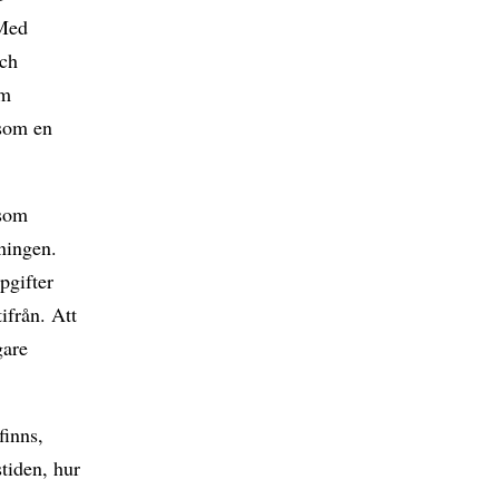
 Med
och
om
 som en
 som
ningen.
pgifter
ifrån. Att
gare
finns,
tiden, hur