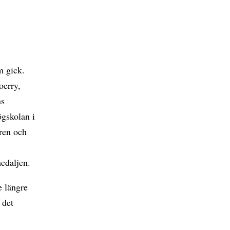
m gick.
oerry,
ns
ögskolan i
åren och
edaljen.
e längre
 det