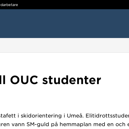
darbetare
ll OUC studenter
afett i skidorientering i Umeå. Elitidrottsstude
ren vann SM-guld på hemmaplan med en och en 