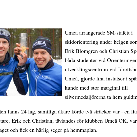
Umeå arrangerade SM-stafett i
skidorientering under helgen so
Erik Blomgren och Christian Sp
båda studenter vid Orienteringe
utvecklingscentrum vid Idrottsh
Umeå, gjorde fina instatser i sp
kunde med stor marginal till
silvermedaljörerna ta hem guldm
njen fanns 24 lag, samtliga åkare körde två sträckor var - en lit
tare. Erik och Christian, tävlandes för klubben Umeå OK, var
laget och fick en härlig seger på hemmaplan.