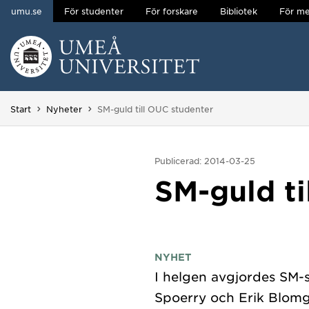
umu.se
För studenter
För forskare
Bibliotek
För me
Hoppa direkt till innehållet
Huvudmenyn dold.
Du är här:
Start
Nyheter
SM-guld till OUC studenter
Publicerad: 2014-03-25
SM-guld ti
NYHET
I helgen avgjordes SM-st
Spoerry och Erik Blomg