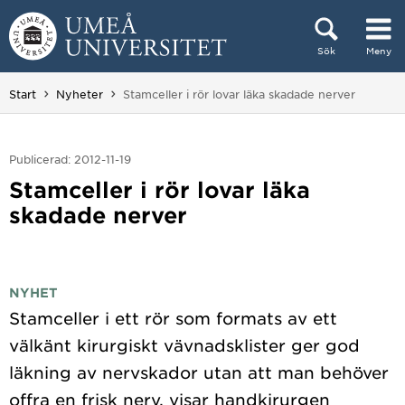
Hoppa direkt till innehållet
Sök
Meny
Huvudmenyn dold.
Du är här:
Start
Nyheter
Stamceller i rör lovar läka skadade nerver
Publicerad: 2012-11-19
Stamceller i rör lovar läka
skadade nerver
NYHET
Stamceller i ett rör som formats av ett
välkänt kirurgiskt vävnadsklister ger god
läkning av nervskador utan att man behöver
offra en frisk nerv, visar handkirurgen