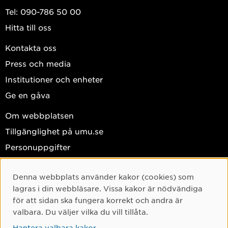
Tel: 090-786 50 00
Hitta till oss
Kontakta oss
Press och media
Institutioner och enheter
Ge en gåva
Om webbplatsen
Tillgänglighet på umu.se
Personuppgifter
Hantera kakor
Denna webbplats använder kakor (cookies) som
Facebook
Cookie-samtycke
lagras i din webbläsare. Vissa kakor är nödvändiga
Instagram
för att sidan ska fungera korrekt och andra är
valbara. Du väljer vilka du vill tillåta.
TikTok
Hantera valbara kakor