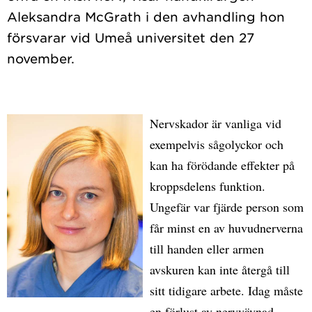
Aleksandra McGrath i den avhandling hon
försvarar vid Umeå universitet den 27
Nervskador är vanliga vid
exempelvis sågolyckor och
kan ha förödande effekter på
kroppsdelens funktion.
Ungefär var fjärde person som
får minst en av huvudnerverna
till handen eller armen
avskuren kan inte återgå till
sitt tidigare arbete. Idag måste
en förlust av nervvävnad