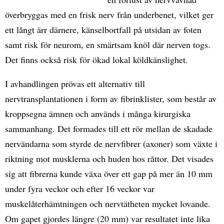
överbryggas med en frisk nerv från underbenet, vilket ger
ett långt ärr därnere, känselbortfall på utsidan av foten
samt risk för neurom, en smärtsam knöl där nerven togs.
Det finns också risk för ökad lokal köldkänslighet.
I avhandlingen prövas ett alternativ till
nervtransplantationen i form av fibrinklister, som består av
kroppsegna ämnen och används i många kirurgiska
sammanhang. Det formades till ett rör mellan de skadade
nervändarna som styrde de nervfibrer (axoner) som växte i
riktning mot musklerna och huden hos råttor. Det visades
sig att fibrerna kunde växa över ett gap på mer än 10 mm
under fyra veckor och efter 16 veckor var
muskelåterhämtningen och nervtätheten mycket lovande.
Om gapet gjordes längre (20 mm) var resultatet inte lika