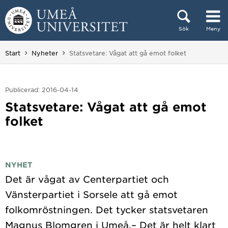
Hoppa direkt till innehållet
Sök
Meny
Huvudmenyn dold.
Du är här:
Start
Nyheter
Statsvetare: Vågat att gå emot folket
Publicerad: 2016-04-14
Statsvetare: Vågat att gå emot
folket
NYHET
Det är vågat av Centerpartiet och
Vänsterpartiet i Sorsele att gå emot
folkomröstningen. Det tycker statsvetaren
Magnus Blomgren i Umeå.– Det är helt klart