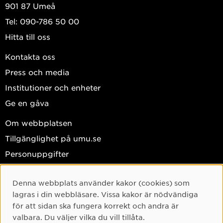
901 87 Umeå
Tel: 090-786 50 00
Hitta till oss
Kontakta oss
Press och media
Institutioner och enheter
Ge en gåva
Om webbplatsen
Tillgänglighet på umu.se
Personuppgifter
Hantera kakor
Denna webbplats använder kakor (cookies) som
Facebook
Cookie-samtycke
lagras i din webbläsare. Vissa kakor är nödvändiga
Instagram
för att sidan ska fungera korrekt och andra är
valbara. Du väljer vilka du vill tillåta.
TikTok