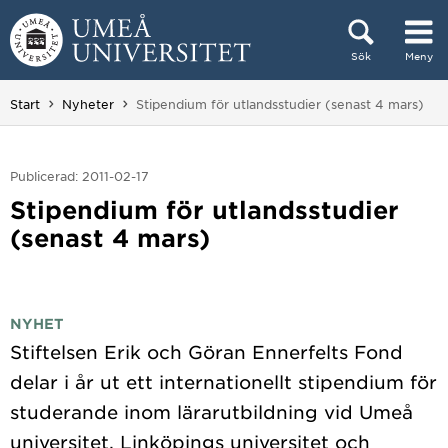
Hoppa direkt till innehållet
Sök
Meny
Huvudmenyn dold.
Du är här:
Start
Nyheter
Stipendium för utlandsstudier (senast 4 mars)
Publicerad: 2011-02-17
Stipendium för utlandsstudier
(senast 4 mars)
NYHET
Stiftelsen Erik och Göran Ennerfelts Fond
delar i år ut ett internationellt stipendium för
studerande inom lärarutbildning vid Umeå
universitet, Linköpings universitet och