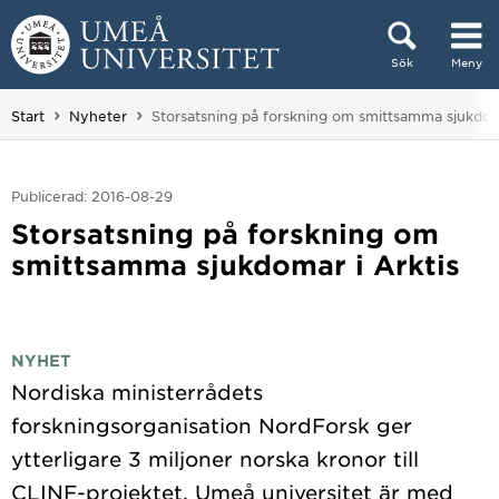
Hoppa direkt till innehållet
Sök
Meny
Huvudmenyn dold.
Du är här:
Start
Nyheter
Storsatsning på forskning om smittsamma sjukdoma
Publicerad: 2016-08-29
Storsatsning på forskning om
smittsamma sjukdomar i Arktis
NYHET
Nordiska ministerrådets
forskningsorganisation NordForsk ger
ytterligare 3 miljoner norska kronor till
CLINF-projektet. Umeå universitet är med