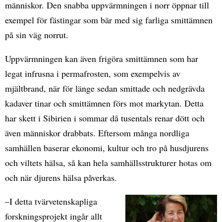
människor. Den snabba uppvärmningen i norr öppnar till
exempel för fästingar som bär med sig farliga smittämnen
på sin väg norrut.
Uppvärmningen kan även frigöra smittämnen som har
legat infrusna i permafrosten, som exempelvis av
mjältbrand, när för länge sedan smittade och nedgrävda
kadaver tinar och smittämnen förs mot markytan. Detta
har skett i Sibirien i sommar då tusentals renar dött och
även människor drabbats. Eftersom många nordliga
samhällen baserar ekonomi, kultur och tro på husdjurens
och viltets hälsa, så kan hela samhällsstrukturer hotas om
och när djurens hälsa påverkas.
–I detta tvärvetenskapliga
forskningsprojekt ingår allt