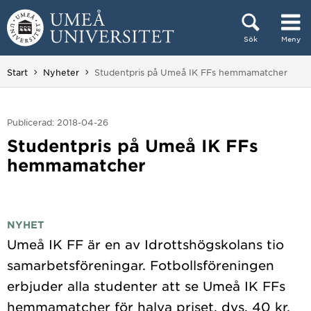
Hoppa direkt till innehållet
Sök
Meny
Huvudmenyn dold.
Du är här:
Start
Nyheter
Studentpris på Umeå IK FFs hemmamatcher
Publicerad: 2018-04-26
Studentpris på Umeå IK FFs
hemmamatcher
NYHET
Umeå IK FF är en av Idrottshögskolans tio
samarbetsföreningar. Fotbollsföreningen
erbjuder alla studenter att se Umeå IK FFs
hemmamatcher för halva priset, dvs. 40 kr,