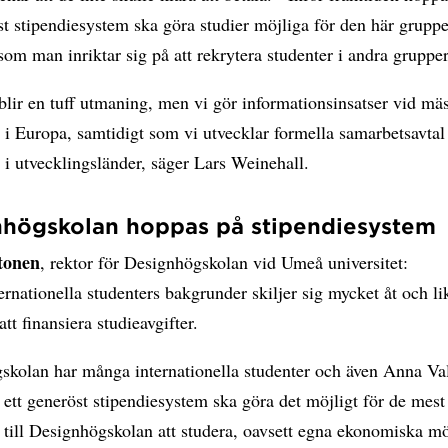
st stipendiesystem ska göra studier möjliga för den här grupp
som man inriktar sig på att rekrytera studenter i andra grupp
blir en tuff utmaning, men vi gör informationsinsatser vid mä
t i Europa, samtidigt som vi utvecklar formella samarbetsavta
t i utvecklingsländer, säger Lars Weinehall.
nhögskolan hoppas på stipendiesystem
tonen
, rektor för Designhögskolan vid Umeå universitet:
ernationella studenters bakgrunder skiljer sig mycket åt och li
att finansiera studieavgifter.
skolan har många internationella studenter och även Anna Va
 ett generöst stipendiesystem ska göra det möjligt för de mes
till Designhögskolan att studera, oavsett egna ekonomiska mö