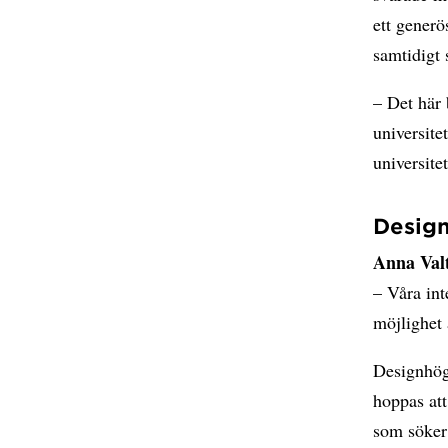
ett generö
samtidigt 
– Det här 
universite
universite
Desig
Anna Val
– Våra int
möjlighet 
Designhög
hoppas att
som söker 