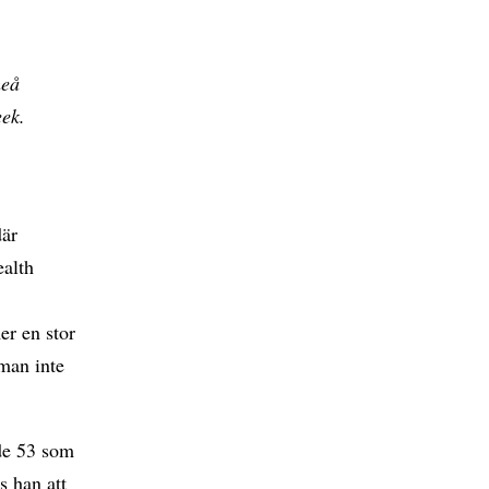
meå
eek.
där
ealth
er en stor
man inte
 de 53 som
s han att