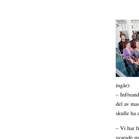
ingår):
– Införand
del av mas
skulle ha 
– Vi har 
svarade me