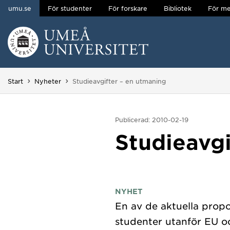
umu.se
För studenter
För forskare
Bibliotek
För me
Hoppa direkt till innehållet
Huvudmenyn dold.
Du är här:
Start
Nyheter
Studieavgifter – en utmaning
Publicerad: 2010-02-19
Studieavgi
NYHET
En av de aktuella propos