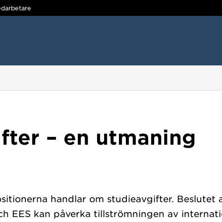
darbetare
fter – en utmaning
itionerna handlar om studieavgifter. Beslutet at