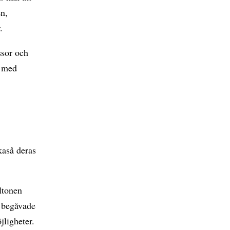
en,
er.
ssor och
l med
kaså deras
ltonen
t begåvade
jligheter.