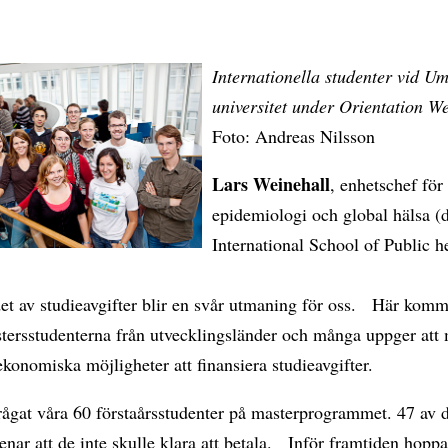
Internationella studenter vid U
universitet under Orientation W
Foto: Andreas Nilsson
Lars Weinehall
, enhetschef för
epidemiologi och global hälsa (
International School of Public h
et av studieavgifter blir en svår utmaning för oss. Här komm
tersstudenterna från utvecklingsländer och många uppger att 
ekonomiska möjligheter att finansiera studieavgifter.
frågat våra 60 förstaårsstudenter på masterprogrammet. 47 av
nar att de inte skulle klara att betala. Inför framtiden hoppa