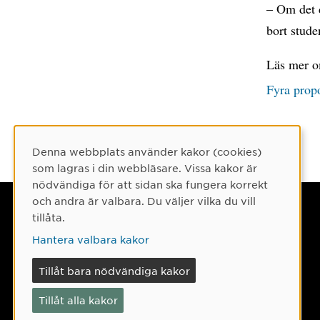
– Om det 
bort stude
Läs mer o
Fyra prop
Denna webbplats använder kakor (cookies)
Cookie-samtycke
som lagras i din webbläsare. Vissa kakor är
nödvändiga för att sidan ska fungera korrekt
och andra är valbara. Du väljer vilka du vill
Umeå universitet
tillåta.
901 87 Umeå
Hantera valbara kakor
Tel: 090-786 50 00
Tillåt bara nödvändiga kakor
Hitta till oss
Tillåt alla kakor