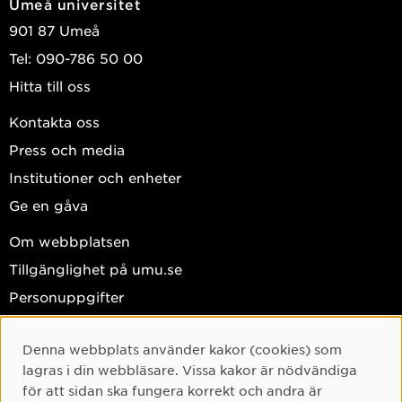
Umeå universitet
901 87 Umeå
Tel: 090-786 50 00
Hitta till oss
Kontakta oss
Press och media
Institutioner och enheter
Ge en gåva
Om webbplatsen
Tillgänglighet på umu.se
Personuppgifter
Hantera kakor
Denna webbplats använder kakor (cookies) som
Facebook
Cookie-samtycke
lagras i din webbläsare. Vissa kakor är nödvändiga
Instagram
för att sidan ska fungera korrekt och andra är