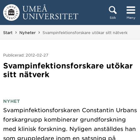
Hoppa direkt till innehållet
Sök
Meny
Huvudmenyn dold.
Du är här:
Start
Nyheter
Svampinfektionsforskare utökar sitt nätverk
Publicerad: 2012-02-27
Svampinfektionsforskare utökar
sitt nätverk
NYHET
Svampinfektionsforskaren Constantin Urbans
forskargrupp kombinerar grundforskning
med klinisk forskning. Nyligen anställdes han
som gruppledare inom en satsning på