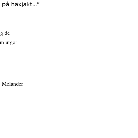
ng de
om utgör
r Melander