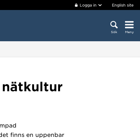
Logga in
English site
Sök
Meny
nätkultur
lämpad
"det finns en uppenbar