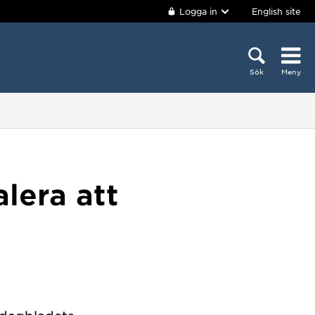
Logga in
English site
Sök
Meny
alera att