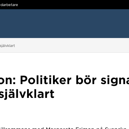
darbetare
självklart
n: Politiker bör sign
 självklart