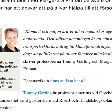
 tillsammans med Margareta Friman på Svenska
”
Klimatet och miljön kräver att vi människor ag
annorlunda. Den största utmaningen är att mins
transportsektorns bidrag till klimatförändringen
dags att politikerna på allvar försöker minska b
skriver professorerna Tommy Gärling och Marga
Friman.
Debattartikeln
finns att läsa här
.
Tommy Gärling
är professor emeritus vid Göteb
universitet samt gästforskare vid RiseB och Handelshögskolan
ersitet.