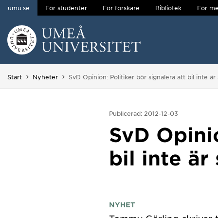
umu.se
För studenter
För forskare
Bibliotek
För me
Hoppa direkt till innehållet
Huvudmenyn dold.
Du är här:
Start
Nyheter
SvD Opinion: Politiker bör signalera att bil inte är 
Publicerad: 2012-12-03
SvD Opinio
bil inte är
NYHET