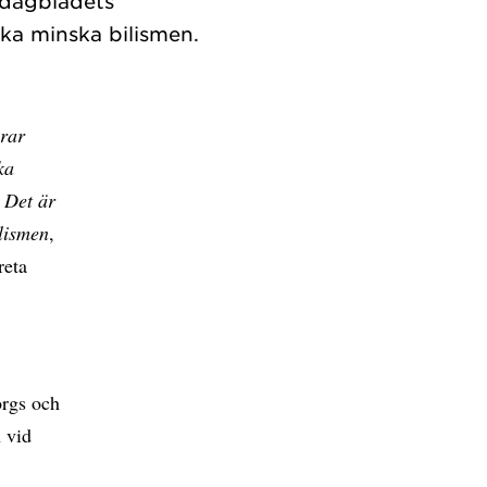
 dagbladets
erar
ka
. Det är
ilismen
,
reta
orgs och
 vid