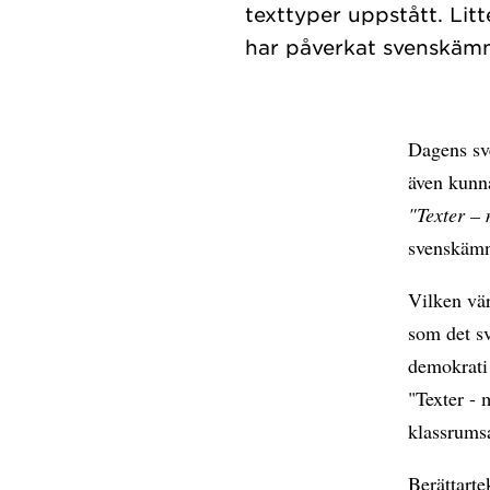
texttyper uppstått. Li
Dagens sve
även kunna
"Texter –
svenskämn
Vilken vär
som det sv
demokrati 
"Texter - 
klassrums
Berättarte