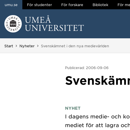
umu.se
För studenter
För forskare
Bibliotek
För me
Hoppa direkt till innehållet
Huvudmenyn dold.
Du är här:
Start
Nyheter
Svenskämnet i den nya medievärlden
Publicerad: 2006-09-06
Svenskämn
NYHET
I dagens medie- och ko
mediet för att lagra oc