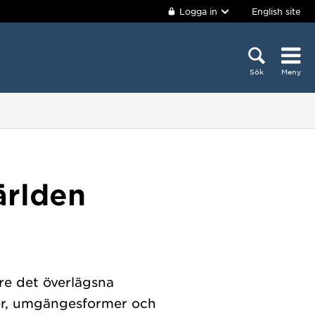
Logga in
English site
Sök
Meny
ärlden
re det överlägsna
eter, umgängesformer och