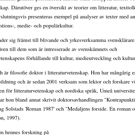
kap. Därutöver ges en översikt av teorier om litteratur, textto
slutningsvis presenteras exempel på analyser av texter med a
mtions-, medie- och populärkultur.
der sig främst till blivande och yrkesverksamma svensklärar
 även till dem som är intresserade av svenskämnets och
vetenskapens förhållande till kultur, medieutveckling och kultu
 är filosofie doktor i litteraturvetenskap. Hon har mångårig e
bildning och är sedan 2001 verksam som lektor och forskare v
nen för litteraturvetenskap och nordiska språk, Umeå universite
har hon bland annat skrivit doktorsavhandlingen "Kontrapunkt
Dag Solstads 'Roman 1987' och "Medaljens forside. En roman
n, 1997).
m hennes forskning på