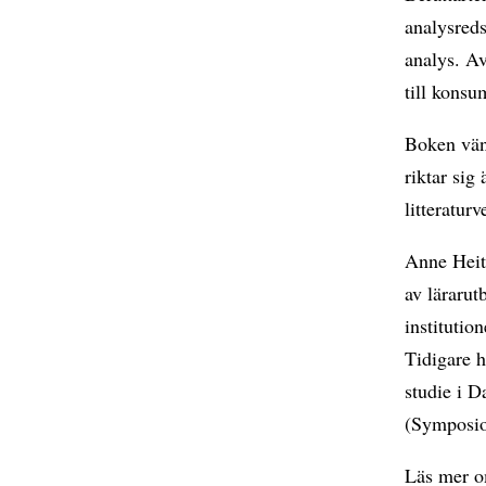
analysreds
analys. Av
till konsu
Boken vän
riktar sig
litteratur
Anne Heith
av lärarut
institutio
Tidigare 
studie i 
(Symposio
Läs mer o