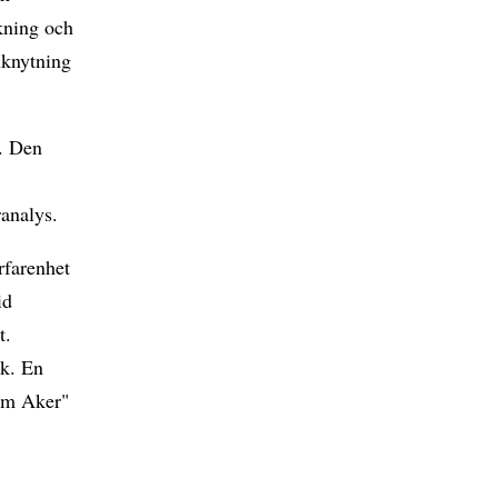
lkning och
nknytning
e. Den
ranalys.
rfarenhet
id
t.
ik. En
 om Aker"