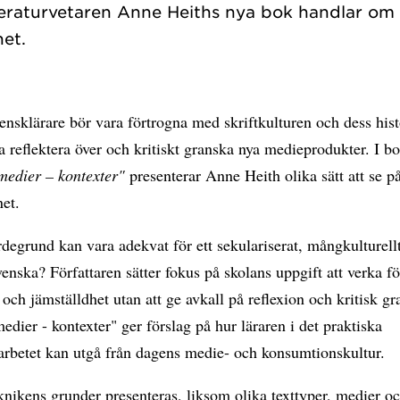
tteraturvetaren Anne Heiths nya bok handlar om
nsklärare bör vara förtrogna med skriftkulturen och dess his
 reflektera över och kritiskt granska nya medieprodukter. I b
 medier – kontexter"
presenterar Anne Heith olika sätt att se p
et.
degrund kan vara adekvat för ett sekulariserat, mångkulturell
enska? Författaren sätter fokus på skolans uppgift att verka fö
och jämställdhet utan att ge avkall på reflexion och kritisk g
medier - kontexter" ger förslag på hur läraren i det praktiska
arbetet kan utgå från dagens medie- och konsumtionskultur.
knikens grunder presenteras, liksom olika texttyper, medier o