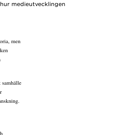
 hur medieutvecklingen
toria, men
oken
å
t samhälle
r
ranskning.
ch