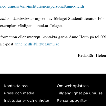
ed.umu.se/om-institutionen/personal/anne-heith
edier – kontexter
är utgiven av förlaget Studentlitteratur
. För
exemplar, vänligen kontakta förlaget.
formation eller intervju, kontakta gärna Anne Heith på tel 0
ia e-post
anne.heith@littvet.umu.se
.
Redaktör: Helen
Kontakta oss
Om webbplatsen
Press och media
Tillgänglighet på umu.se
Institutioner och enheter
Personuppgifter