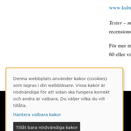
www.kultm
Texter – m
recensions
För mer in
60 eller v
Denna webbplats använder kakor (cookies)
Cookie-samtycke
som lagras i din webbläsare. Vissa kakor är
nödvändiga för att sidan ska fungera korrekt
och andra är valbara. Du väljer vilka du vill
Umeå universitet
tillåta.
901 87 Umeå
Hantera valbara kakor
Tel: 090-786 50 00
Tillåt bara nödvändiga kakor