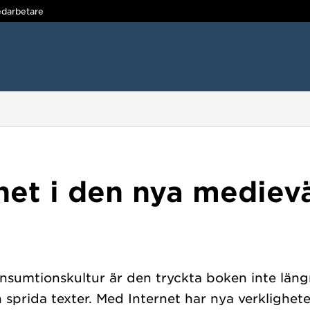
darbetare
et i den nya mediev
nsumtionskultur är den tryckta boken inte läng
h sprida texter. Med Internet har nya verkligh