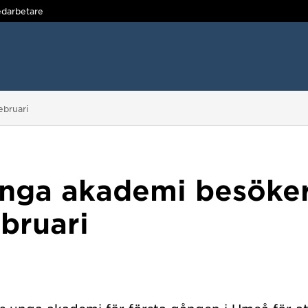
darbetare
ebruari
unga akademi besöke
bruari