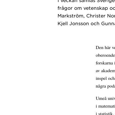
I veckan samlas Sverige
frågor om vetenskap och
Markström, Christer No
Den här v
oberoende
forskarna 
av akademi
inspel och
några pod
Umeå univ
i matemat
i statisti