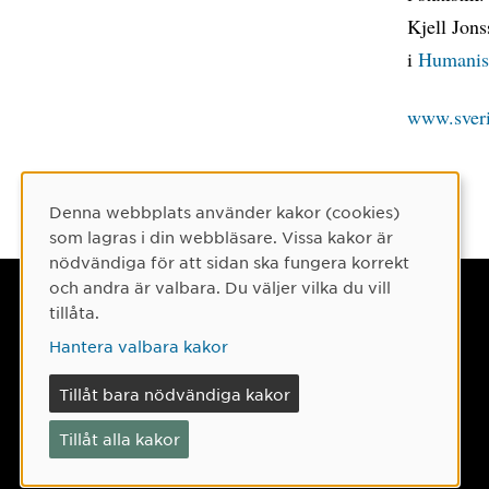
Kjell Jon
i
Humanis
www.sver
Denna webbplats använder kakor (cookies)
Cookie-samtycke
som lagras i din webbläsare. Vissa kakor är
nödvändiga för att sidan ska fungera korrekt
och andra är valbara. Du väljer vilka du vill
Umeå universitet
tillåta.
901 87 Umeå
Hantera valbara kakor
Tel: 090-786 50 00
Tillåt bara nödvändiga kakor
Hitta till oss
Tillåt alla kakor