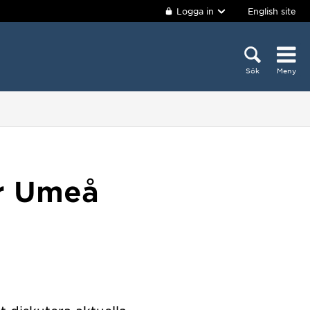
Logga in
English site
Sök
Meny
r Umeå