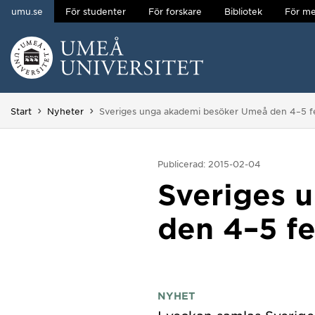
umu.se
För studenter
För forskare
Bibliotek
För me
Hoppa direkt till innehållet
Huvudmenyn dold.
Du är här:
Start
Nyheter
Sveriges unga akademi besöker Umeå den 4–5 f
Publicerad: 2015-02-04
Sveriges 
den 4–5 fe
NYHET