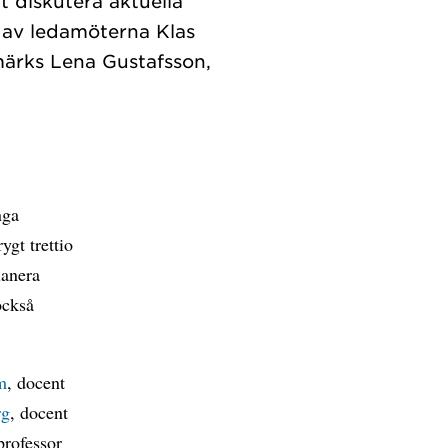
t diskutera aktuella
s av ledamöterna Klas
märks Lena Gustafsson,
nga
ygt trettio
lanera
också
m
, docent
rg
, docent
professor