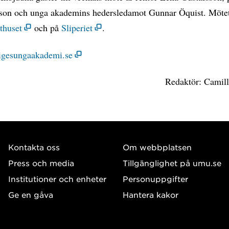
sson och unga akademins hedersledamot Gunnar Öquist. Möte
thuset
och på
Sliperiet
.
igesungaakademi.se
Redaktör: Camill
Kontakta oss
Om webbplatsen
Press och media
Tillgänglighet på umu.se
Institutioner och enheter
Personuppgifter
Ge en gåva
Hantera kakor