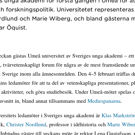
s unga akademi för första gången i Umeå för at
 forskningspolitik. Universitetet representera
rdlund och Marie Wiberg, och bland gästerna 
eckan gästas Umeå universitet av Sveriges unga akademi – ett
, tvärvetenskapligt forum för några av de mest framstående u
i Sverige inom alla ämnesområden. Den 4–5 februari träffas dr
ns ledamöter för att ta del av vetenskapliga presentationer, p
 aktiviteter, och göra studiebesök. Under Umeå-mötet spelas 
avsnitt in, bland annat tillsammans med
Mediespanarna
.
ersitets ledamöter i Sveriges unga akademi är
Klas Markströ
ik,
Christer Nordlund
, professor i idéhistoria och
Marie Wibe
k. Inbjudna gäster till veckans möte är rektor Lena Gustafsson, 