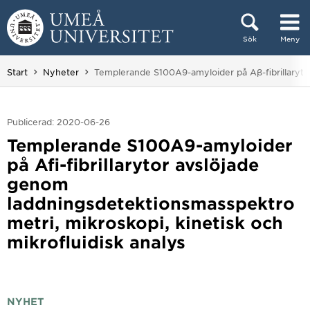
Hoppa direkt till innehållet
Sök
Meny
Huvudmenyn dold.
Du är här:
Start
Nyheter
Templerande S100A9-amyloider på Aβ-fibrillarytor
Publicerad: 2020-06-26
Templerande S100A9-amyloider
på Afi-fibrillarytor avslöjade
genom
laddningsdetektionsmasspektro
metri, mikroskopi, kinetisk och
mikrofluidisk analys
NYHET