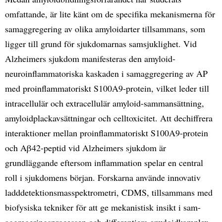
omfattande, är lite känt om de specifika mekanismerna för
samaggregering av olika amyloidarter tillsammans, som
ligger till grund för sjukdomarnas samsjuklighet. Vid
Alzheimers sjukdom manifesteras den amyloid-
neuroinflammatoriska kaskaden i samaggregering av AP
med proinflammatoriskt S100A9-protein, vilket leder till
intracellulär och extracellulär amyloid-sammansättning,
amyloidplackavsättningar och celltoxicitet. Att dechiffrera
interaktioner mellan proinflammatoriskt S100A9-protein
och Aβ42-peptid vid Alzheimers sjukdom är
grundläggande eftersom inflammation spelar en central
roll i sjukdomens början. Forskarna använde innovativ
ladddetektionsmasspektrometri, CDMS, tillsammans med
biofysiska tekniker för att ge mekanistisk insikt i sam-
aggregeringsprocessen och differentiera amyloidkomplex