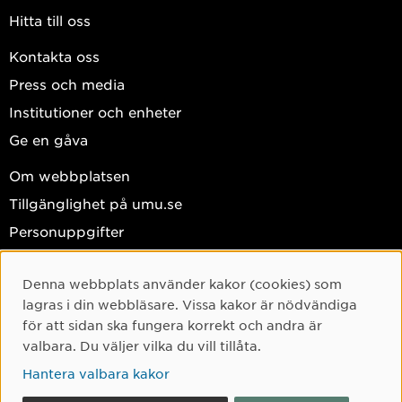
Hitta till oss
Kontakta oss
Press och media
Institutioner och enheter
Ge en gåva
Om webbplatsen
Tillgänglighet på umu.se
Personuppgifter
Hantera kakor
Denna webbplats använder kakor (cookies) som
Facebook
Cookie-samtycke
lagras i din webbläsare. Vissa kakor är nödvändiga
Instagram
för att sidan ska fungera korrekt och andra är
valbara. Du väljer vilka du vill tillåta.
TikTok
Hantera valbara kakor
Youtube