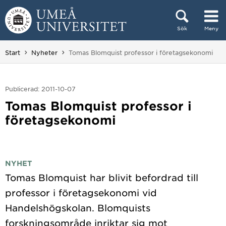
Hoppa direkt till innehållet
Sök
Meny
Huvudmenyn dold.
Du är här:
Start
Nyheter
Tomas Blomquist professor i företagsekonomi
Publicerad: 2011-10-07
Tomas Blomquist professor i
företagsekonomi
NYHET
Tomas Blomquist har blivit befordrad till
professor i företagsekonomi vid
Handelshögskolan. Blomquists
forskningsområde inriktar sig mot