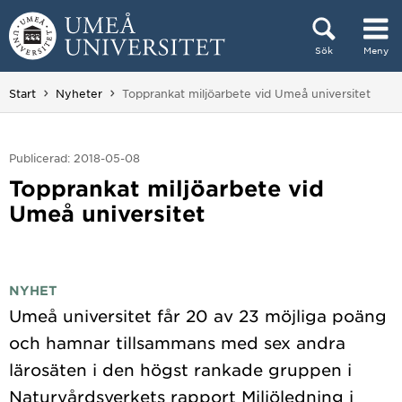
Hoppa direkt till innehållet
Sök
Meny
Huvudmenyn dold.
Du är här:
Start
Nyheter
Topprankat miljöarbete vid Umeå universitet
Publicerad: 2018-05-08
Topprankat miljöarbete vid
Umeå universitet
NYHET
Umeå universitet får 20 av 23 möjliga poäng
och hamnar tillsammans med sex andra
lärosäten i den högst rankade gruppen i
Naturvårdsverkets rapport Miljöledning i