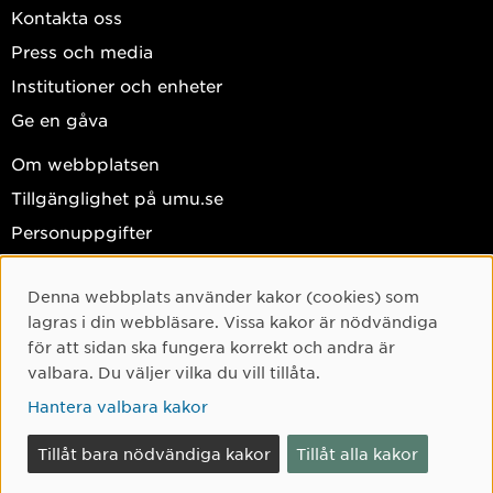
Kontakta oss
Press och media
Institutioner och enheter
Ge en gåva
Om webbplatsen
Tillgänglighet på umu.se
Personuppgifter
Hantera kakor
Denna webbplats använder kakor (cookies) som
Facebook
Cookie-samtycke
lagras i din webbläsare. Vissa kakor är nödvändiga
Instagram
för att sidan ska fungera korrekt och andra är
valbara. Du väljer vilka du vill tillåta.
TikTok
Hantera valbara kakor
Youtube
LinkedIn
Tillåt bara nödvändiga kakor
Tillåt alla kakor