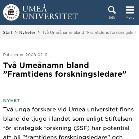
Hoppa direkt till innehållet
Sök
Meny
Huvudmenyn dold.
Du är här:
Start
Nyheter
Två Umeånamn bland ”Framtidens forskningsleda
Publicerad: 2008-02-11
Två Umeånamn bland
”Framtidens forskningsledare”
NYHET
Två unga forskare vid Umeå universitet finns
bland de tjugo i landet som enligt Stiftelsen
för strategisk forskning (SSF) har potential
att bli ”framtidens forskningsledare” och