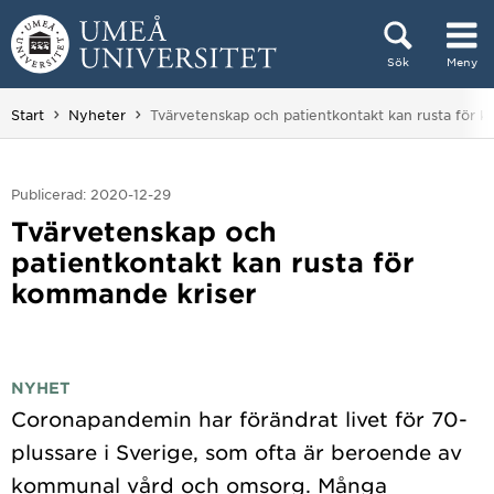
Hoppa direkt till innehållet
Sök
Meny
Huvudmenyn dold.
Du är här:
Start
Nyheter
Tvärvetenskap och patientkontakt kan rusta för 
Publicerad: 2020-12-29
Tvärvetenskap och
patientkontakt kan rusta för
kommande kriser
NYHET
Coronapandemin har förändrat livet för 70-
plussare i Sverige, som ofta är beroende av
kommunal vård och omsorg. Många