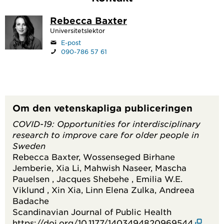
Rebecca Baxter
Universitetslektor
E-post
090-786 57 61
Om den vetenskapliga publiceringen
COVID-19: Opportunities for interdisciplinary
research to improve care for older people in
Sweden
Rebecca Baxter, Wossenseged Birhane
Jemberie, Xia Li, Mahwish Naseer, Mascha
Pauelsen , Jacques Shebehe , Emilia W.E.
Viklund , Xin Xia, Linn Elena Zulka, Andreea
Badache
Scandinavian Journal of Public Health
https://doi.org/10.1177/1403494820969544