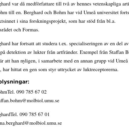
ard var då medförfattare till två av hennes vetenskapliga art
hm till en. Berghard och Bohm har vid Umeå universitet forts
ktsinnet i sina forskningsprojekt, som har stöd från bl.a.
srådet och Formas.
ard har fortsatt att studera t.ex. specialiseringen av en del av
 på detektion av lukter från artfränder. Exempel från Staffan
 är att han nyligen, i samarbete med en annan grupp vid Umeå
t, har hittat en gen som styr uttrycket av luktreceptorerna.
plysningar:
ohmTel. 090 785 67 02
taffan.bohm@molbiol.umu.se
hardTel. 090 785 67 01
nna.berghard@molbiol.umu.se