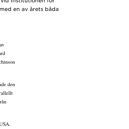
id Institutionen för
 med en av årets båda
 av
ard
chinson
ade den
allellt
från
 USA.