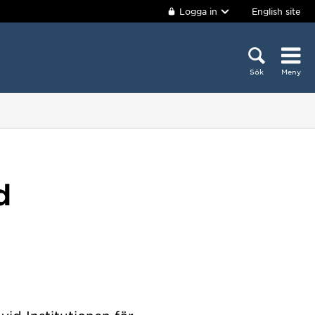
Logga in
English site
Sök
Meny
d