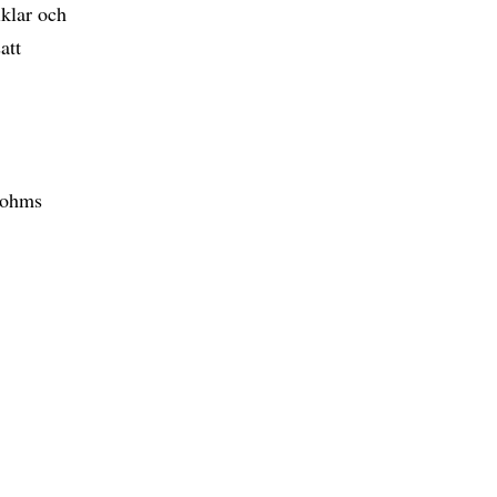
iklar och
att
 Bohms