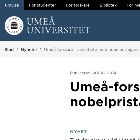
umu.se
För studenter
För forskare
Bibliotek
För me
Hoppa direkt till innehållet
Huvudmenyn dold.
Du är här:
Start
Nyheter
Umeå-forskare i samarbete med nobelpristagare
Publicerad: 2004-10-04
Umeå-fors
nobelpris
NYHET