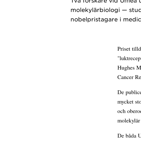
Två forskare vid Umeå 
molekylärbiologi — stud
Priset til
"luktrecep
Hughes Me
Cancer Res
De public
mycket sto
och oberoe
molekylär 
De båda U