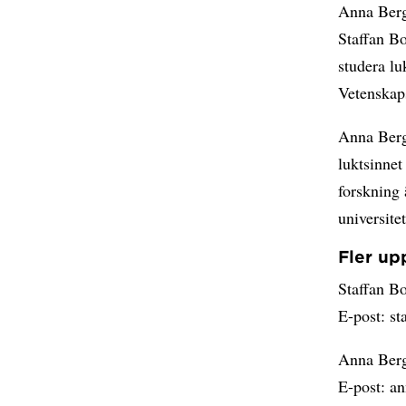
Anna Bergh
Staffan Bo
studera lu
Vetenskap
Anna Bergh
luktsinnet
forskning
universite
Fler up
Staffan B
E-post: s
Anna Berg
E-post: a