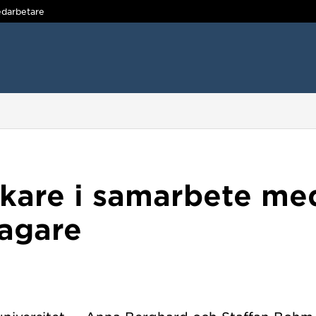
darbetare
kare i samarbete me
tagare