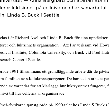
universitet — Anna Berghard och Staffan Bohm v
erar luktsinnet på cellnivå och har samarbetat
ldelas i år Richard Axel och Linda B. Buck för sina upptäckter
torer och luktsinnets organisation". Axel är verksam vid How
dical Institute, Colombia University, och Buck vid Fred Hut
earch Center i Seattle.
erade 1991 tillsammans ett grundläggande arbete där de påvis
ra familjen av s.k. luktreceptorgener. De har sedan arbetat par
nde av varandra för att klarlägga hur luktsystemet fungerar, 
nivå till hur cellerna är organiserade.
meå-forskarna tjänstgjorde på 1990-talet hos Linda S Buck i