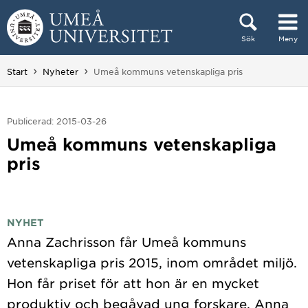
Hoppa direkt till innehållet
Sök
Meny
Huvudmenyn dold.
Du är här:
Start
Nyheter
Umeå kommuns vetenskapliga pris
Publicerad: 2015-03-26
Umeå kommuns vetenskapliga
pris
NYHET
Anna Zachrisson får Umeå kommuns
vetenskapliga pris 2015, inom området miljö.
Hon får priset för att hon är en mycket
produktiv och begåvad ung forskare. Anna