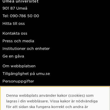
Umeå universitet
901 87 Umeå
Tel: 090-786 50 00
Hitta till oss
Kontakta oss
Press och media
Institutioner och enheter
Ge en gåva
Om webbplatsen
Tillgänglighet på umu.se
Personuppgifter
Hantera kakor
Denna webbplats använder kakor (cookies) som
Facebook
Cookie-samtycke
lagras i din webbläsare. Vissa kakor är nödvändiga
Instagram
för att sidan ska fungera korrekt och andra är