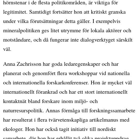
hörnstenar i de flesta politikområden, är viktiga för
legitimitet. Samtidigt fortsätter hon att kritiskt granska
under vilka förutsättningar detta gäller. I exempelvis
mineralpolitiken ges litet utrymme för lokala aktörer och
motståndare, och då fungerar inte dialogverktyget särskilt
väl.
Anna Zachrisson har goda ledaregenskaper och har
planerat och genomfört flera workshoppar vid nationella
och internationella forskarkonferenser. Hon är mycket väl
internationellt förankrad och har ett stort internationellt
kontaktnät bland forskare inom miljö- och
naturresurspolitik. Annas förmåga till forskningssamarbete
har resulterat i flera tvärvetenskapliga artikelmanus med
ekologer. Hon har också tagit initiativ till nordiskt
samarbete, där hon har erhållit två olika projektuppdrag