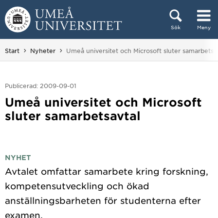
Hoppa direkt till innehållet
Sök
Meny
Huvudmenyn dold.
Du är här:
Start
Nyheter
Umeå universitet och Microsoft sluter samarbetsa
Publicerad: 2009-09-01
Umeå universitet och Microsoft
sluter samarbetsavtal
NYHET
Avtalet omfattar samarbete kring forskning,
kompetensutveckling och ökad
anställningsbarheten för studenterna efter