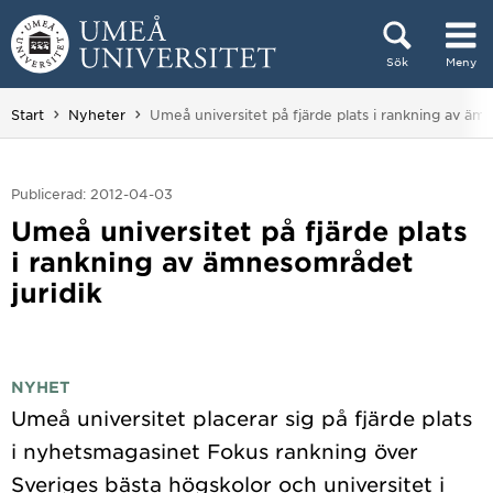
Hoppa direkt till innehållet
Sök
Meny
Huvudmenyn dold.
Du är här:
Start
Nyheter
Umeå universitet på fjärde plats i rankning av äm
Publicerad: 2012-04-03
Umeå universitet på fjärde plats
i rankning av ämnesområdet
juridik
NYHET
Umeå universitet placerar sig på fjärde plats
i nyhetsmagasinet Fokus rankning över
Sveriges bästa högskolor och universitet i