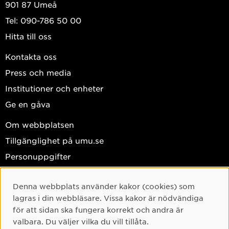
901 87 Umeå
Tel: 090-786 50 00
Hitta till oss
Kontakta oss
Press och media
Institutioner och enheter
Ge en gåva
Om webbplatsen
Tillgänglighet på umu.se
Personuppgifter
Hantera kakor
Denna webbplats använder kakor (cookies) som
Facebook
Cookie-samtycke
lagras i din webbläsare. Vissa kakor är nödvändiga
Instagram
för att sidan ska fungera korrekt och andra är
valbara. Du väljer vilka du vill tillåta.
TikTok