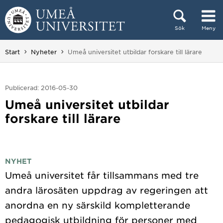
Hoppa direkt till innehållet
Sök
Meny
Huvudmenyn dold.
Du är här:
Start
Nyheter
Umeå universitet utbildar forskare till lärare
Publicerad: 2016-05-30
Umeå universitet utbildar
forskare till lärare
NYHET
Umeå universitet får tillsammans med tre
andra lärosäten uppdrag av regeringen att
anordna en ny särskild kompletterande
pedagogisk utbildning för personer med