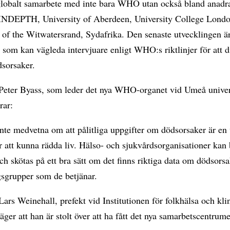
 globalt samarbete med inte bara WHO utan också bland anadr
 INDEPTH, University of Aberdeen, University College Lond
 of the Witwatersrand, Sydafrika. Den senaste utvecklingen ä
 som kan vägleda intervjuare enligt WHO:s riktlinjer för att d
dsorsaker.
 Peter Byass, som leder det nya WHO-organet vid Umeå univer
rar:
inte medvetna om att pålitliga uppgifter om dödsorsaker är en 
ör att kunna rädda liv. Hälso- och sjukvårdsorganisationer kan
ch skötas på ett bra sätt om det finns riktiga data om dödsorsa
gsgrupper som de betjänar.
Lars Weinehall, prefekt vid Institutionen för folkhälsa och kli
äger att han är stolt över att ha fått det nya samarbetscentrume