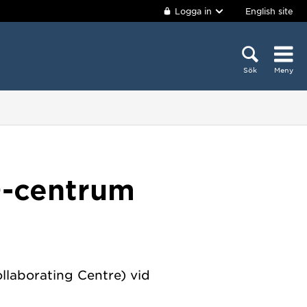
Logga in
English site
Sök
Meny
O-centrum
llaborating Centre) vid