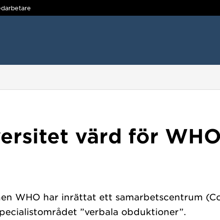
darbetare
ersitet värd för WH
nen WHO har inrättat ett samarbetscentrum (Co