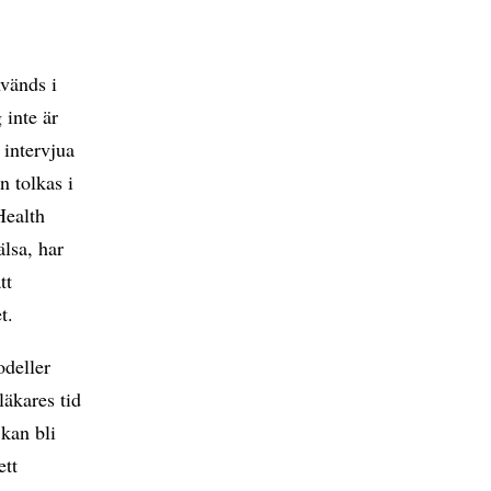
vänds i
 inte är
 intervjua
n tolkas i
Health
lsa, har
tt
t.
odeller
läkares tid
kan bli
ett