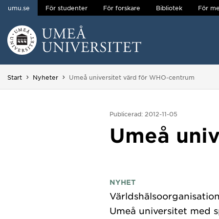
umu.se
För studenter
För forskare
Bibliotek
För me
Hoppa direkt till innehållet
Huvudmenyn dold.
Du är här:
Start
Nyheter
Umeå universitet värd för WHO-centrum
Publicerad: 2012-11-05
Umeå univ
NYHET
Världshälsoorganisatio