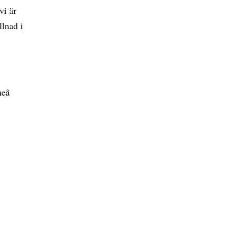
vi är
llnad i
meå