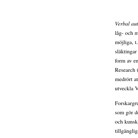
Verbal au
låg- och m
möjliga, t
släktingar
form av e
Research 
medrört at
utveckla 
Forskargr
som gör de
och kunska
tillgängli