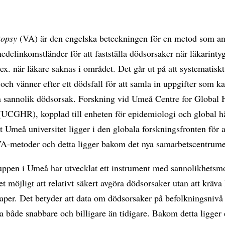
topsy
(VA) är den engelska beteckningen för en metod som an
edelinkomstländer för att fastställa dödsorsaker när läkarintyg
.ex. när läkare saknas i området. Det går ut på att systematiskt
 och vänner efter ett dödsfall för att samla in uppgifter som ka
n sannolik dödsorsak. Forskning vid Umeå Centre for Global 
(UCGHR), kopplad till enheten för epidemiologi och global hä
t Umeå universitet ligger i den globala forskningsfronten för a
VA-metoder och detta ligger bakom det nya samarbetscentrume
uppen i Umeå har utvecklat ett instrument med sannolikhetsm
t möjligt att relativt säkert avgöra dödsorsaker utan att kräva 
per. Det betyder att data om dödsorsaker på befolkningsnivå 
ga både snabbare och billigare än tidigare. Bakom detta ligger 