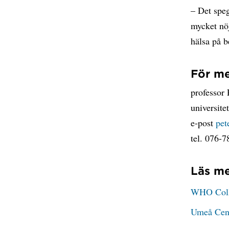
– Det speg
mycket nö
hälsa på b
För me
professor 
universitet
e-post
pet
tel. 076-7
Läs me
WHO Colla
Umeå Cent