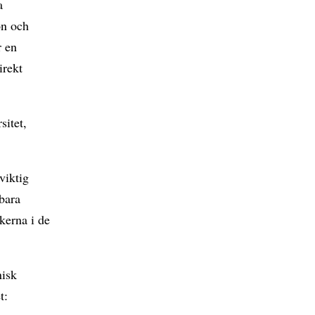
a
on och
r en
irekt
sitet,
viktig
 bara
kerna i de
nisk
t: