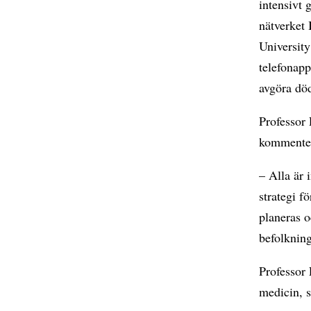
intensivt
nätverket
University
telefonapp
avgöra dö
Professor
kommente
– Alla är 
strategi f
planeras o
befolknin
Professor 
medicin, s