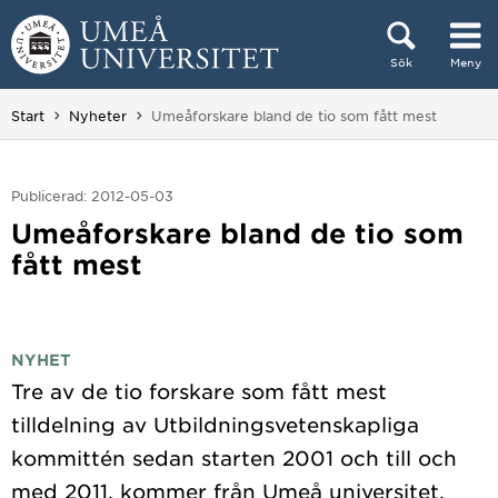
Hoppa direkt till innehållet
Sök
Meny
Huvudmenyn dold.
Du är här:
Start
Nyheter
Umeåforskare bland de tio som fått mest
Publicerad: 2012-05-03
Umeåforskare bland de tio som
fått mest
NYHET
Tre av de tio forskare som fått mest
tilldelning av Utbildningsvetenskapliga
kommittén sedan starten 2001 och till och