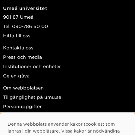
Umeå universitet
901 87 Umeå
Tel: 090-786 50 00
Hitta till oss
Kontakta oss
Press och media
Institutioner och enheter
Ge en gåva
Om webbplatsen
Tillgänglighet på umu.se
Personuppgifter
Hantera kakor
Denna webbplats använder kakor (cookies) som
Facebook
Cookie-samtycke
lagras i din webbläsare. Vissa kakor är nödvändiga