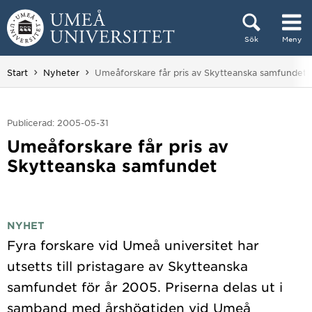
Hoppa direkt till innehållet
Sök
Meny
Huvudmenyn dold.
Du är här:
Start
Nyheter
Umeåforskare får pris av Skytteanska samfundet
Publicerad: 2005-05-31
Umeåforskare får pris av
Skytteanska samfundet
NYHET
Fyra forskare vid Umeå universitet har
utsetts till pristagare av Skytteanska
samfundet för år 2005. Priserna delas ut i
samband med årshögtiden vid Umeå