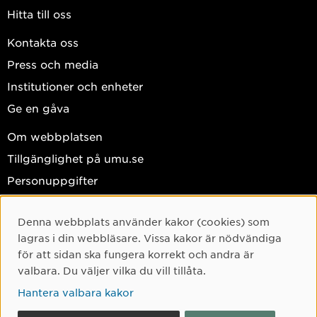
Hitta till oss
Kontakta oss
Press och media
Institutioner och enheter
Ge en gåva
Om webbplatsen
Tillgänglighet på umu.se
Personuppgifter
Hantera kakor
Denna webbplats använder kakor (cookies) som
Facebook
Cookie-samtycke
lagras i din webbläsare. Vissa kakor är nödvändiga
Instagram
för att sidan ska fungera korrekt och andra är
valbara. Du väljer vilka du vill tillåta.
TikTok
Hantera valbara kakor
Youtube