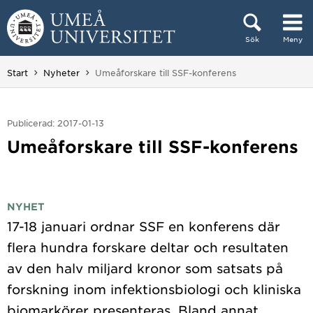
Hoppa direkt till innehållet
Sök
Meny
Huvudmenyn dold.
Du är här:
Start
Nyheter
Umeåforskare till SSF-konferens
Publicerad: 2017-01-13
Umeåforskare till SSF-konferens
NYHET
17-18 januari ordnar SSF en konferens där
flera hundra forskare deltar och resultaten
av den halv miljard kronor som satsats på
forskning inom infektionsbiologi och kliniska
biomarkörer presenteras. Bland annat