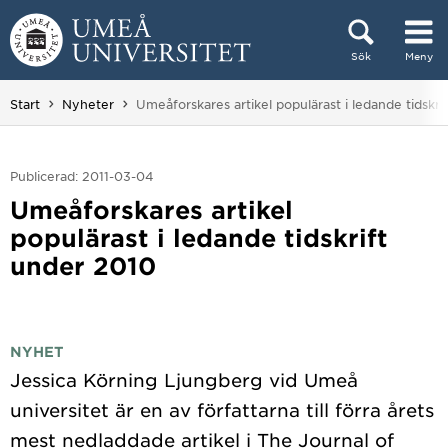
Hoppa direkt till innehållet
Sök
Meny
Huvudmenyn dold.
Du är här:
Start
Nyheter
Umeåforskares artikel populärast i ledande tidskri
Publicerad: 2011-03-04
Umeåforskares artikel
populärast i ledande tidskrift
under 2010
NYHET
Jessica Körning Ljungberg vid Umeå
universitet är en av författarna till förra årets
mest nedladdade artikel i The Journal of