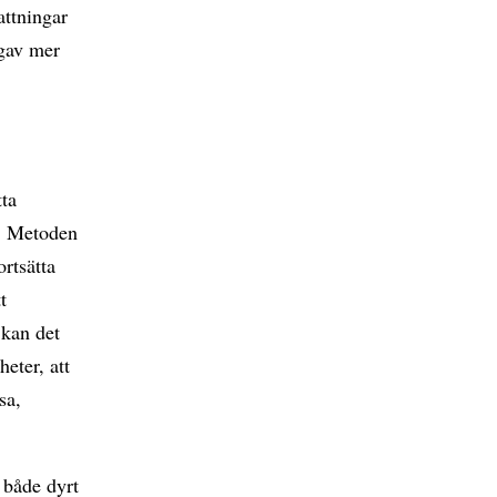
attningar
 gav mer
tta
å. Metoden
rtsätta
t
 kan det
heter, att
sa,
 både dyrt