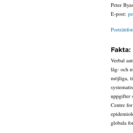
Peter Bya
E-post:
pe
Porträttfo
Fakta:
Verbal au
låg- och m
möjliga, t
systematis
uppgifter
Centre fo
epidemiolo
globala fo