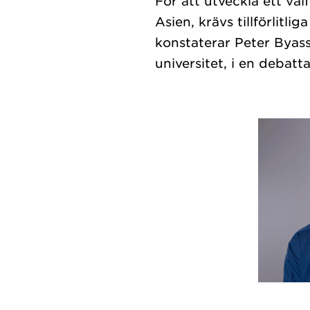
För att utveckla ett vä
Asien, krävs tillförlitl
konstaterar Peter Byass