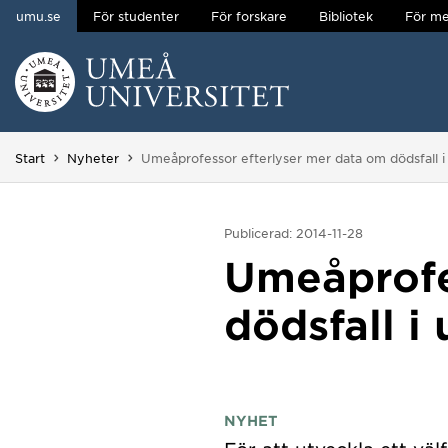
umu.se
För studenter
För forskare
Bibliotek
För me
Hoppa direkt till innehållet
Huvudmenyn dold.
Du är här:
Start
Nyheter
Umeåprofessor efterlyser mer data om dödsfall i 
Publicerad: 2014-11-28
Umeåprofe
dödsfall i
NYHET