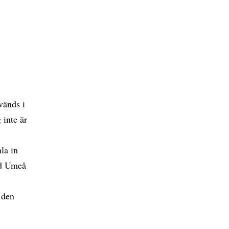
vänds i
 inte är
mla in
id Umeå
 den