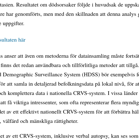
tasien. Resultatet om dödsorsaker följde i huvudsak de uppsk
are har genomförts, men med den skillnaden att denna analys
e uppgifter.
sultaten här
s anser att även om metoderna för datainsamling måste fortsä
 finns det redan användbara och tillförlitliga metoder att tillg
d Demographic Surveillance System (HDSS) bör exempelvis fo
ör att samla in detaljerad befolkningsdata på lokal nivå, för at
och komplettera data i nationella CRVS-system. I vissa länder
 att få viktiga intressenter, som ofta representerar flera myndig
det av ett effektivt nationellt CRVS-system för att förbättra häl
, välfärd och mänskliga rättigheter.
et av ett CRVS-system, inklusive verbal autopsy, kan ses som