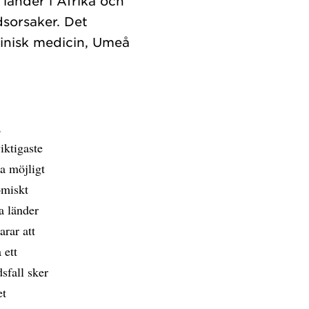
 länder i Afrika och
dsorsaker. Det
klinisk medicin, Umeå
,
iktigaste
ra möjligt
omiskt
a länder
arar att
 ett
sfall sker
et