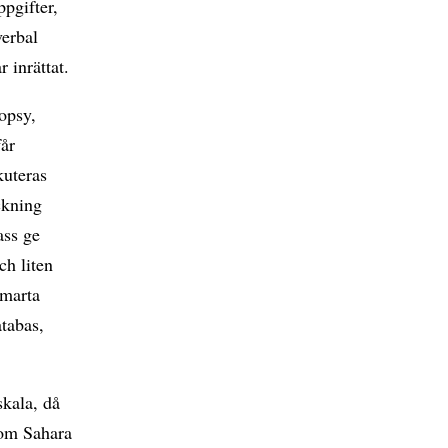
ppgifter,
verbal
 inrättat.
opsy,
får
kuteras
ckning
ass ge
ch liten
smarta
atabas,
skala, då
 om Sahara