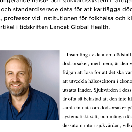
lfungerande hälso- och sjukvårdssystem i fattiga
iga och standardiserade data för att kartlägga dö
, professor vid Institutionen för folkhälsa och 
– Insamling av data om dödsfall
dödsorsaker, med mera, är den v
frågan att lösa för att det ska va
att utveckla hälsosektorn i ekon
utsatta länder. Sjukvården i dess
är ofta så belastad att den inte kl
samla in data om dödsorsaker på
systematiskt sätt, och många död
dessutom inte i sjukvården, vilk