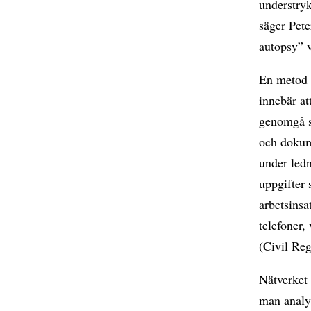
understryk
säger Pete
autopsy” 
En metod f
innebär at
genomgå st
och dokum
under led
uppgifter 
arbetsins
telefoner,
(Civil Reg
Nätverket 
man analy