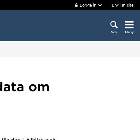
Logga in
English site
Sök
Meny
data om