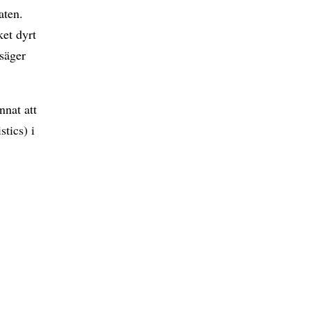
aten.
ket dyrt
 säger
nat att
tics) i