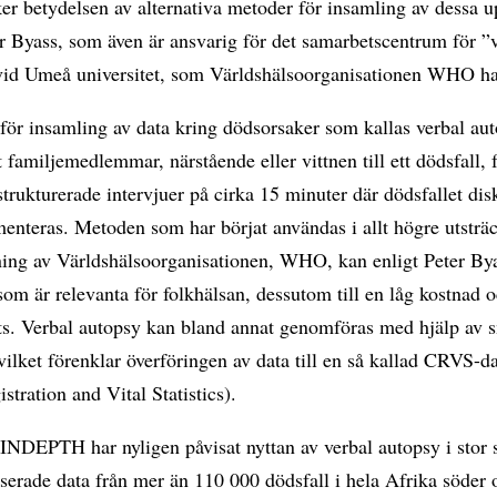
er betydelsen av alternativa metoder för insamling av dessa u
r Byass, som även är ansvarig för det samarbetscentrum för ”
vid Umeå universitet, som Världshälsoorganisationen WHO har
ör insamling av data kring dödsorsaker som kallas verbal aut
t familjemedlemmar, närstående eller vittnen till ett dödsfall, 
rukturerade intervjuer på cirka 15 minuter där dödsfallet dis
enteras. Metoden som har börjat användas i allt högre utsträ
ning av Världshälsoorganisationen, WHO, kan enligt Peter By
som är relevanta för folkhälsan, dessutom till en låg kostnad o
ats. Verbal autopsy kan bland annat genomföras med hjälp av 
 vilket förenklar överföringen av data till en så kallad CRVS-d
istration and Vital Statistics).
INDEPTH har nyligen påvisat nyttan av verbal autopsy i stor 
serade data från mer än 110 000 dödsfall i hela Afrika söder