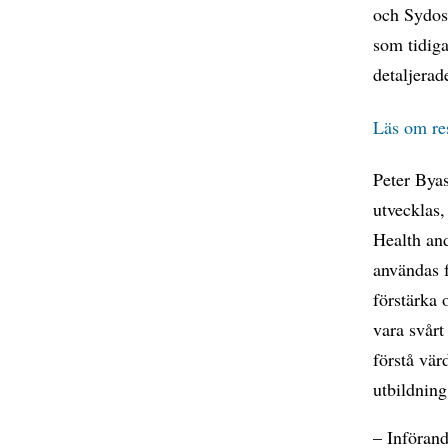
och Sydos
som tidig
detaljerad
Läs om re
Peter Byas
utvecklas,
Health an
användas f
förstärka 
vara svårt
förstå vär
utbildning
– Införand