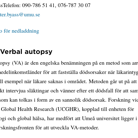
ssTelefon: 090-786 51 41, 076-787 30 07
ter.byass@umu.se
to för nedladdning
 Verbal autopsy
topsy (VA) är den engelska benämningen på en metod som an
edelinkomstländer för att fastställa dödsorsaker när läkarintyg
ill exempel när läkare saknas i området. Metoden går ut på att
kt intervjua släktingar och vänner efter ett dödsfall för att sa
 som kan tolkas i form av en sannolik dödsorsak. Forskning v
r Global Health Research (UCGHR), kopplad till enheten för
gi och global hälsa, har medfört att Umeå universitet ligger i
rskningsfronten för att utveckla VA-metoder.