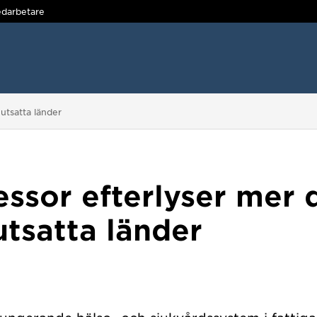
darbetare
utsatta länder
ssor efterlyser mer 
 utsatta länder