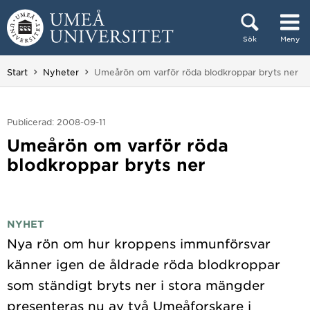
Hoppa direkt till innehållet
Sök
Meny
Huvudmenyn dold.
Du är här:
Start
Nyheter
Umeårön om varför röda blodkroppar bryts ner
Publicerad: 2008-09-11
Umeårön om varför röda
blodkroppar bryts ner
NYHET
Nya rön om hur kroppens immunförsvar
känner igen de åldrade röda blodkroppar
som ständigt bryts ner i stora mängder
presenteras nu av två Umeåforskare i