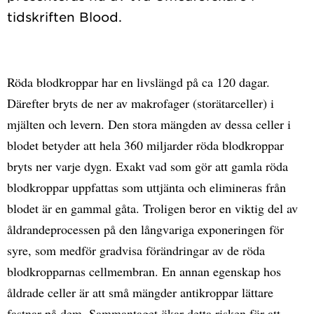
Röda blodkroppar har en livslängd på ca 120 dagar.
Därefter bryts de ner av makrofager (storätarceller) i
mjälten och levern. Den stora mängden av dessa celler i
blodet betyder att hela 360 miljarder röda blodkroppar
bryts ner varje dygn. Exakt vad som gör att gamla röda
blodkroppar uppfattas som uttjänta och elimineras från
blodet är en gammal gåta. Troligen beror en viktig del av
åldrandeprocessen på den långvariga exponeringen för
syre, som medför gradvisa förändringar av de röda
blodkropparnas cellmembran. En annan egenskap hos
åldrade celler är att små mängder antikroppar lättare
fastnar på dem. Sammantaget ökar detta risken för att