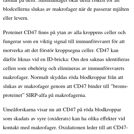
blodcellerna slukas av makrofager när de passerar mjälten
eller levern.
Proteinet CD47 finns på ytan av alla kroppens celler och
fungerar som en viktig signal till immunförsvaret för att
motverka att det förstör kroppsegna celler. CD47 kan
därför liknas vid en ID-bricka: Om den saknas identifieras
cellen som obehörig och elimineras av immunförsvarets
makrofager. Normalt skyddas röda blodkroppar från att
slukas av makrofager genom att CD47 binder till ”broms-
proteinet” SIRP-alfa på makrofagerna.
Umeåforskarna visar nu att CD47 på röda blodkroppar
som skadats av syre (oxiderats) kan ha olika effekter vid
kontakt med makrofager. Oxidationen leder till att CD47-