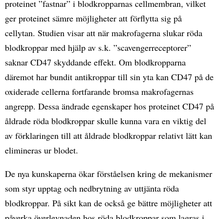
proteinet ”fastnar” i blodkropparnas cellmembran, vilket
ger proteinet sämre möjligheter att förflytta sig på
cellytan. Studien visar att när makrofagerna slukar röda
blodkroppar med hjälp av s.k. ”scavengerreceptorer”
saknar CD47 skyddande effekt. Om blodkropparna
däremot har bundit antikroppar till sin yta kan CD47 på de
oxiderade cellerna fortfarande bromsa makrofagernas
angrepp. Dessa ändrade egenskaper hos proteinet CD47 på
åldrade röda blodkroppar skulle kunna vara en viktig del
av förklaringen till att åldrade blodkroppar relativt lätt kan
elimineras ur blodet.
De nya kunskaperna ökar förståelsen kring de mekanismer
som styr upptag och nedbrytning av uttjänta röda
blodkroppar. På sikt kan de också ge bättre möjligheter att
påverka överlevnaden hos röda blodkroppar som lagras i