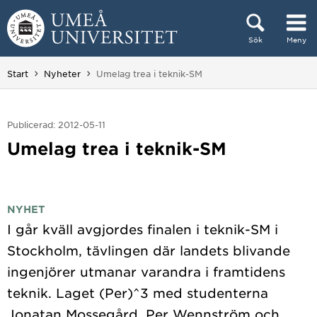
Hoppa direkt till innehållet
Sök
Meny
Huvudmenyn dold.
Du är här:
Start
Nyheter
Umelag trea i teknik-SM
Publicerad: 2012-05-11
Umelag trea i teknik-SM
NYHET
I går kväll avgjordes finalen i teknik-SM i
Stockholm, tävlingen där landets blivande
ingenjörer utmanar varandra i framtidens
teknik. Laget (Per)^3 med studenterna
Jonatan Mossegård, Per Wennström och