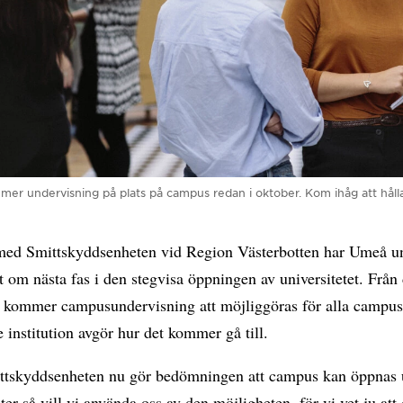
 mer undervisning på plats på campus redan i oktober. Kom ihåg att håll
med Smittskyddsenheten vid Region Västerbotten har Umeå un
t om nästa fas i den stegvisa öppningen av universitetet. Från
 kommer campusundervisning att möjliggöras för alla campus
 institution avgör hur det kommer gå till.
ttskyddsenheten nu gör bedömningen att campus kan öppnas 
nter så vill vi använda oss av den möjligheten, för vi vet ju att