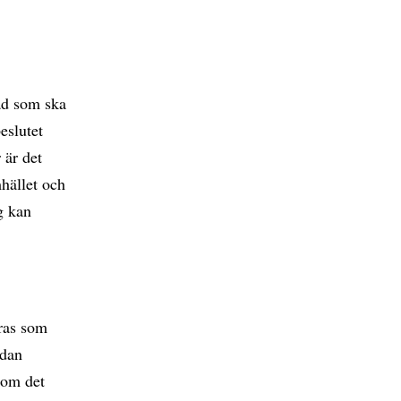
Vad som ska
eslutet
 är det
mhället och
g kan
åras som
edan
 om det