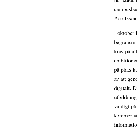
campusbase
Adolfsson,
I oktober 
begränsnin
krav på at
ambitione
på plats k
av att gen
digitalt. 
utbildning
vanligt p
kommer att
informatio