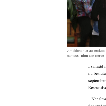
Ambitionen är att erbjuda
campus!
Bild
Elin Berge
I samråd 
nu besluta
september
Respektive
– När Smi
fler stude