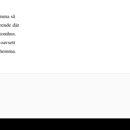
emma så
ärende där
utomhus.
 oavsett
a hemma.