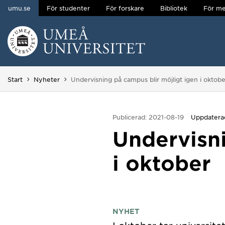
umu.se
För studenter
För forskare
Bibliotek
För me
Hoppa direkt till innehållet
Huvudmenyn dold.
Du är här:
Start
Nyheter
Undervisning på campus blir möjligt igen i oktobe
Publicerad: 2021-08-19
Uppdatera
Undervisni
i oktober
NYHET