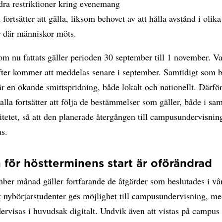
ra restriktioner kring evenemang
fortsätter att gälla, liksom behovet av att hålla avstånd i olika
r där människor möts.
om nu fattats gäller perioden 30 september till 1 november. 
fter kommer att meddelas senare i september. Samtidigt som b
år en ökande smittspridning, både lokalt och nationellt. Därför
t alla fortsätter att följa de bestämmelser som gäller, både i sa
itetet, så att den planerade återgången till campusundervisnin
s.
 för höstterminens start är oförändrad
mber månad gäller fortfarande de åtgärder som beslutades i v
t nybörjarstudenter ges möjlighet till campusundervisning, m
ervisas i huvudsak digitalt. Undvik även att vistas på campus