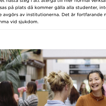
tet nästa steg i att återgå till mer normal verk
sas på plats då kommer gälla alla studenter, in
vgörs av institutionerna. Det är fortfarande n