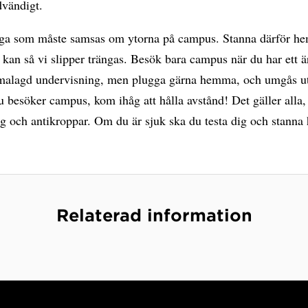
dvändigt.
ga som måste samsas om ytorna på campus. Stanna därför h
kan så vi slipper trängas. Besök bara campus när du har ett 
emalagd undervisning, men plugga gärna hemma, och umgås 
besöker campus, kom ihåg att hålla avstånd! Det gäller alla,
ng och antikroppar. Om du är sjuk ska du testa dig och stann
Relaterad information