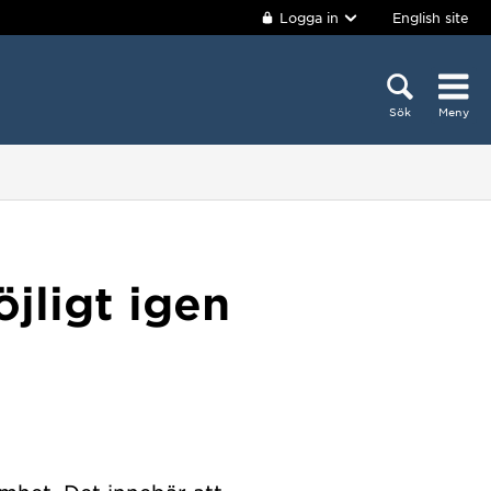
Logga in
English site
Sök
Meny
jligt igen