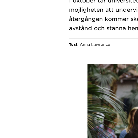
I oktober tar universite
möjligheten att undervi
återgången kommer ske a
Text:
Anna Lawrence