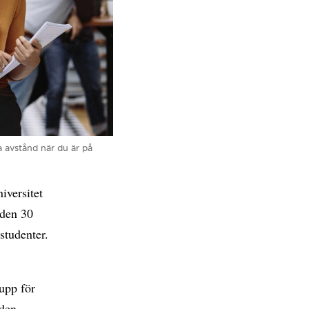
a avstånd när du är på
iversitet
 den 30
studenter.
upp för
 den