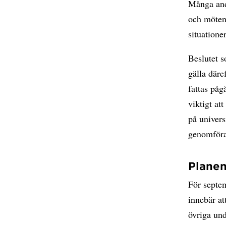
Många and
och möten 
situatione
Beslutet s
gälla däre
fattas påg
viktigt at
på univers
genomföra
Planen
För septe
innebär at
övriga und