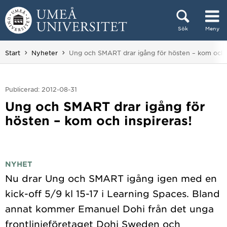
Hoppa direkt till innehållet
Sök
Meny
Huvudmenyn dold.
Du är här:
Start
Nyheter
Ung och SMART drar igång för hösten – kom och i
Publicerad: 2012-08-31
Ung och SMART drar igång för
hösten – kom och inspireras!
NYHET
Nu drar Ung och SMART igång igen med en
kick-off 5/9 kl 15-17 i Learning Spaces. Bland
annat kommer Emanuel Dohi från det unga
frontlinjeföretaget Dohi Sweden och