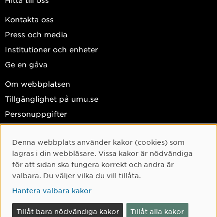
Kontakta oss
Press och media
Institutioner och enheter
Ge en gåva
Om webbplatsen
Tillgänglighet på umu.se
Personuppgifter
Hantera kakor
Denna webbplats använder kakor (cookies) som
Facebook
Cookie-samtycke
lagras i din webbläsare. Vissa kakor är nödvändiga
Instagram
för att sidan ska fungera korrekt och andra är
valbara. Du väljer vilka du vill tillåta.
TikTok
Hantera valbara kakor
Youtube
LinkedIn
Tillåt bara nödvändiga kakor
Tillåt alla kakor