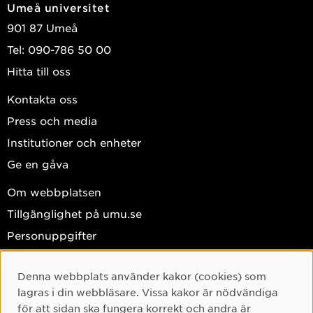
Umeå universitet
901 87 Umeå
Tel: 090-786 50 00
Hitta till oss
Kontakta oss
Press och media
Institutioner och enheter
Ge en gåva
Om webbplatsen
Tillgänglighet på umu.se
Personuppgifter
Hantera kakor
Denna webbplats använder kakor (cookies) som
Facebook
Cookie-samtycke
lagras i din webbläsare. Vissa kakor är nödvändiga
Instagram
för att sidan ska fungera korrekt och andra är