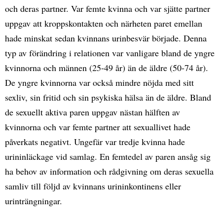
och deras partner. Var femte kvinna och var sjätte partner
uppgav att kroppskontakten och närheten paret emellan
hade minskat sedan kvinnans urinbesvär började. Denna
typ av förändring i relationen var vanligare bland de yngre
kvinnorna och männen (25-49 år) än de äldre (50-74 år).
De yngre kvinnorna var också mindre nöjda med sitt
sexliv, sin fritid och sin psykiska hälsa än de äldre. Bland
de sexuellt aktiva paren uppgav nästan hälften av
kvinnorna och var femte partner att sexuallivet hade
påverkats negativt. Ungefär var tredje kvinna hade
urininläckage vid samlag. En femtedel av paren ansåg sig
ha behov av information och rådgivning om deras sexuella
samliv till följd av kvinnans urininkontinens eller
urinträngningar.