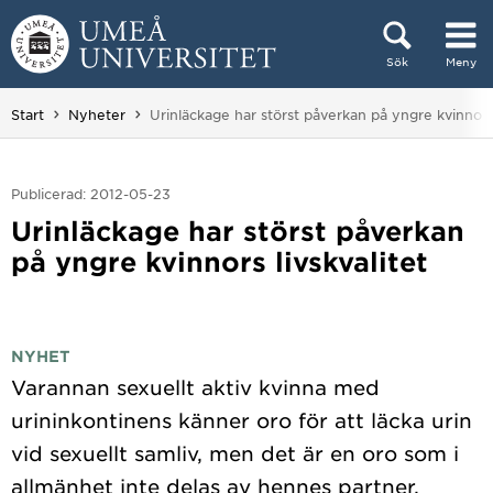
Hoppa direkt till innehållet
Sök
Meny
Huvudmenyn dold.
Du är här:
Start
Nyheter
Urinläckage har störst påverkan på yngre kvinnors 
Publicerad: 2012-05-23
Urinläckage har störst påverkan
på yngre kvinnors livskvalitet
NYHET
Varannan sexuellt aktiv kvinna med
urininkontinens känner oro för att läcka urin
vid sexuellt samliv, men det är en oro som i
allmänhet inte delas av hennes partner,