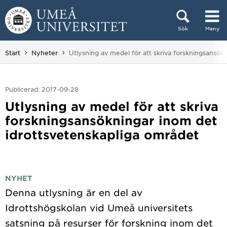
Hoppa direkt till innehållet
Sök
Meny
Huvudmenyn dold.
Du är här:
Start
Nyheter
Utlysning av medel för att skriva forskningsansök
Publicerad: 2017-09-28
Utlysning av medel för att skriva
forskningsansökningar inom det
idrottsvetenskapliga området
NYHET
Denna utlysning är en del av
Idrottshögskolan vid Umeå universitets
satsning på resurser för forskning inom det