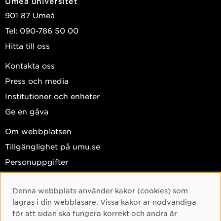
Umeå universitet
901 87 Umeå
Tel: 090-786 50 00
Hitta till oss
Kontakta oss
Press och media
Institutioner och enheter
Ge en gåva
Om webbplatsen
Tillgänglighet på umu.se
Personuppgifter
Hantera kakor
Denna webbplats använder kakor (cookies) som
Facebook
Cookie-samtycke
lagras i din webbläsare. Vissa kakor är nödvändiga
Instagram
för att sidan ska fungera korrekt och andra är