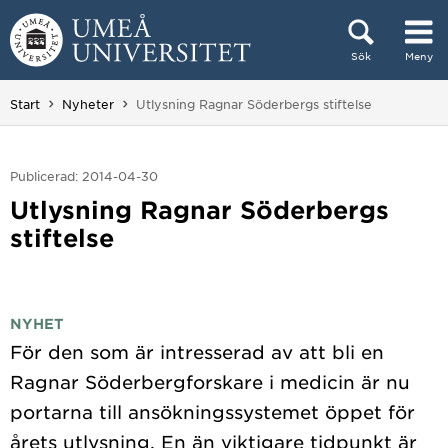
Hoppa direkt till innehållet
Sök
Meny
Huvudmenyn dold.
Du är här:
Start
Nyheter
Utlysning Ragnar Söderbergs stiftelse
Publicerad: 2014-04-30
Utlysning Ragnar Söderbergs
stiftelse
NYHET
För den som är intresserad av att bli en
Ragnar Söderbergforskare i medicin är nu
portarna till ansökningssystemet öppet för
årets utlysning. En än viktigare tidpunkt är