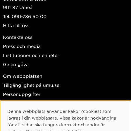
901 87 Umeå
Tel: 090-786 50 00
Hitta till oss
Kontakta oss
Press och media
Institutioner och enheter
Ge en gåva
Om webbplatsen
Tillgänglighet på umu.se
Personuppgifter
Hantera kakor
Denna webbplats använder kakor (cookies) som
Facebook
Cookie-samtycke
lagras i din webbläsare. Vissa kakor är nödvändiga
Instagram
för att sidan ska fungera korrekt och andra är