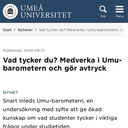
Hoppa direkt till innehållet
Sök
Meny
Huvudmenyn dold.
Du är här:
Start
Nyheter
Vad tycker du? Medverka i Umu-barometern och 
Publicerad: 2020-09-21
Vad tycker du? Medverka i Umu-
barometern och gör avtryck
NYHET
Snart inleds Umu-barometern, en
undersökning med syfte att ge ökad
kunskap om vad studenter tycker i viktiga
frågor under studietiden.