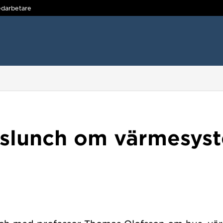
darbetare
slunch om värmesyste