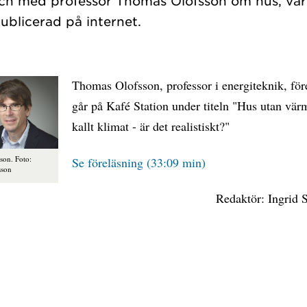
ch med professor Thomas Olofsson om hus, vä
Thomas Olofsson, professor i energiteknik, före
går på Kafé Station under titeln "Hus utan vär
kallt klimat - är det realistiskt?"
son. Foto:
Se föreläsning (33:09 min)
sson
Redaktör: Ingrid 