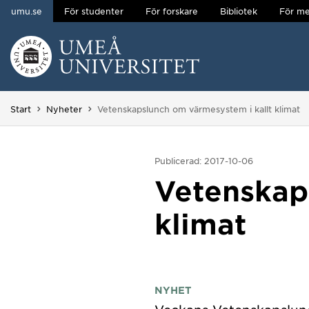
umu.se
För studenter
För forskare
Bibliotek
För me
Hoppa direkt till innehållet
Huvudmenyn dold.
Du är här:
Start
Nyheter
Vetenskapslunch om värmesystem i kallt klimat
Publicerad: 2017-10-06
Vetenskap
klimat
NYHET