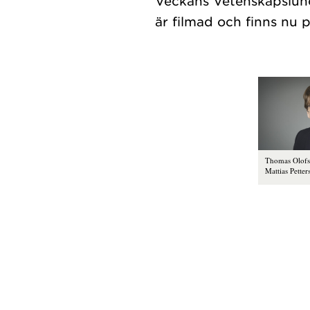
Veckans Vetenskapslun
Thomas Olofs
Mattias Petter