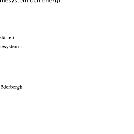
rmesystem och energi
läste i
mesystem i
Söderbergh