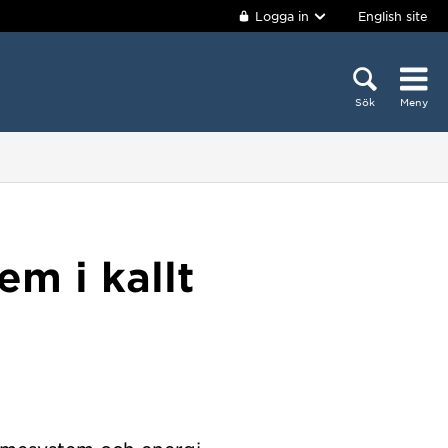
Logga in
English site
Sök
Meny
m i kallt