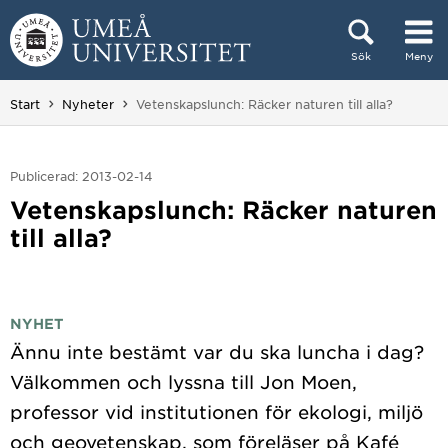
Hoppa direkt till innehållet
Sök
Meny
Huvudmenyn dold.
Du är här:
Start
Nyheter
Vetenskapslunch: Räcker naturen till alla?
Publicerad: 2013-02-14
Vetenskapslunch: Räcker naturen
till alla?
NYHET
Ännu inte bestämt var du ska luncha i dag?
Välkommen och lyssna till Jon Moen,
professor vid institutionen för ekologi, miljö
och geovetenskap, som föreläser på Kafé