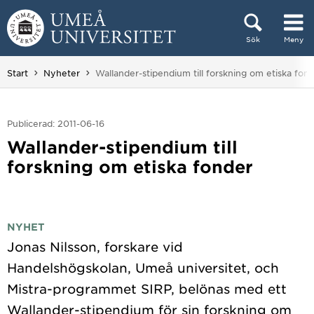
Hoppa direkt till innehållet
Sök
Meny
Huvudmenyn dold.
Du är här:
Start
Nyheter
Wallander-stipendium till forskning om etiska fon
Publicerad: 2011-06-16
Wallander-stipendium till
forskning om etiska fonder
NYHET
Jonas Nilsson, forskare vid
Handelshögskolan, Umeå universitet, och
Mistra-programmet SIRP, belönas med ett
Wallander-stipendium för sin forskning om