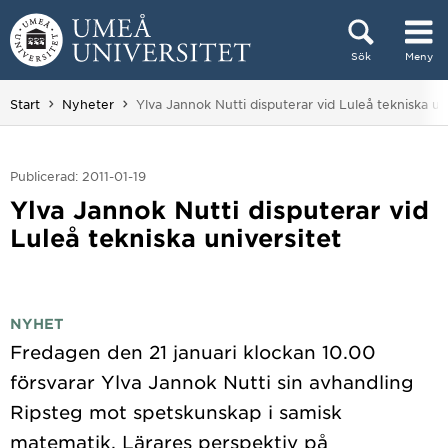
Hoppa direkt till innehållet
Sök
Meny
Huvudmenyn dold.
Du är här:
Start
Nyheter
Ylva Jannok Nutti disputerar vid Luleå tekniska un
Publicerad: 2011-01-19
Ylva Jannok Nutti disputerar vid
Luleå tekniska universitet
NYHET
Fredagen den 21 januari klockan 10.00
försvarar Ylva Jannok Nutti sin avhandling
Ripsteg mot spetskunskap i samisk
matematik, Lärares perspektiv på