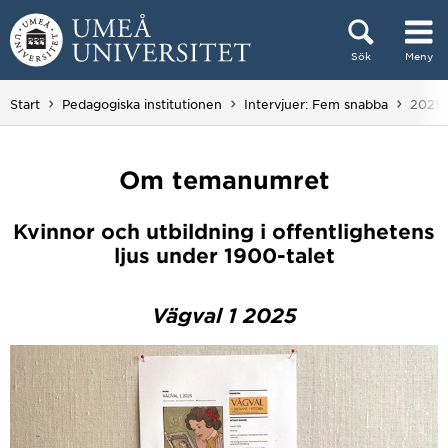
Hoppa direkt till innehållet
Sök
Meny
Huvudmenyn dold.
Du är 
Start
Pedagogiska institutionen
Intervjuer: Fem snabba
2025 
Om temanumret
Kvinnor och utbildning i offentlighetens
ljus under 1900-talet
Vägval 1 2025