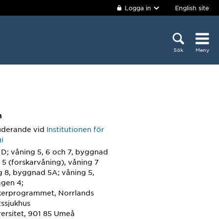
Logga in
English site
Sök
Meny
m
uderande
vid
Institutionen för
i
D; våning 5, 6 och 7, byggnad
 5 (forskarvåning), våning 7
g 8, byggnad 5A; våning 5,
gen 4;
kerprogrammet, Norrlands
tssjukhus
ersitet, 901 85 Umeå