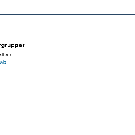
rgrupper
dlem
Lab