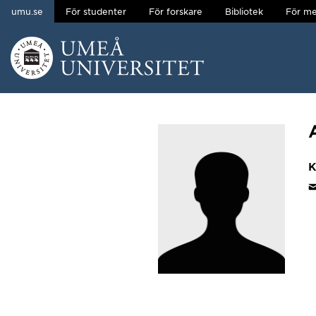
umu.se
För studenter
För forskare
Bibliotek
För me
Hoppa direkt till innehållet
Huvudmenyn dold.
K