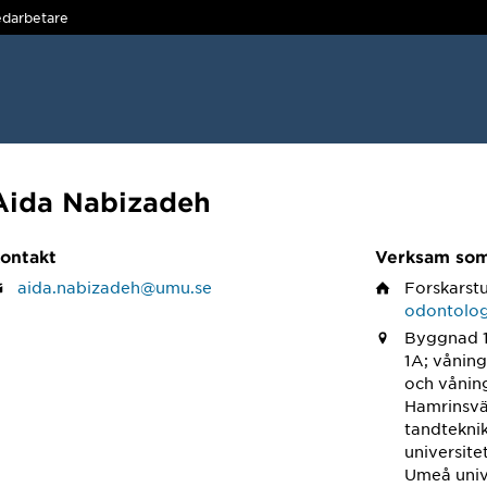
darbetare
Aida Nabizadeh
ontakt
Verksam so
aida.nabizadeh@umu.se
Forskarst
odontolog
Byggnad 1
1A; våning
och vånin
Hamrinsvä
tandtekni
universite
Umeå univ