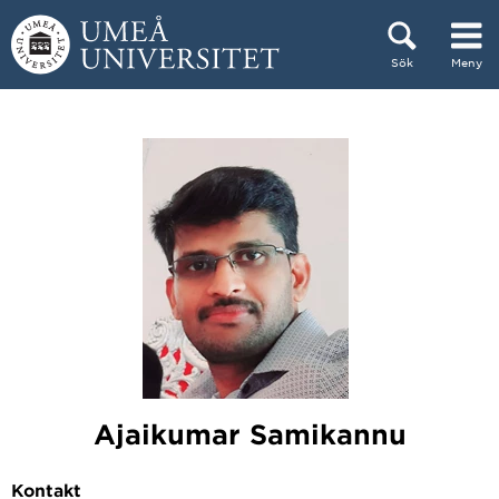
Hoppa direkt till innehållet
Sök
Meny
Huvudmenyn dold.
Ajaikumar Samikannu
Kontakt